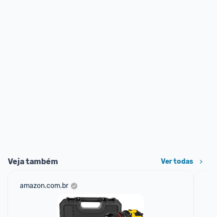
Veja também
Ver todas
amazon.com.br
mer