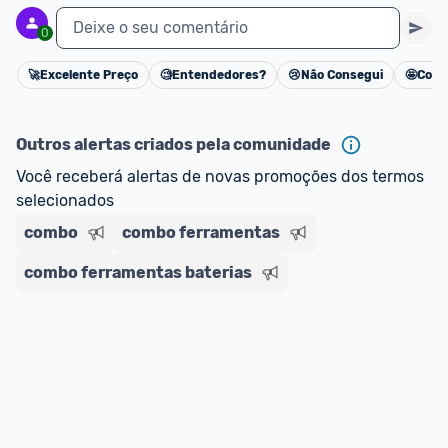
Deixe o seu comentário
0
🚀
Excelente Preço
🧐
Entendedores?
😢
Não Consegui
🤩
Cons
Cancelar
Outros alertas criados pela comunidade
Você receberá alertas de novas promoções dos termos 
selecionados
combo
combo ferramentas
combo ferramentas baterias