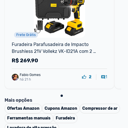
Frete Grátis
Furadeira Parafusadeira de Impacto 
Sop
Brushless 21V Vollekz VK-ID21A com 2 
Po
Baterias
R$
269,90
R
Fabio Gomes
1
2
há 21 h
Mais opções
Ofertas
Amazon
Cupons
Amazon
Compressor de ar
Ferramentas manuais
Furadeira
Lavadora de alta pressão