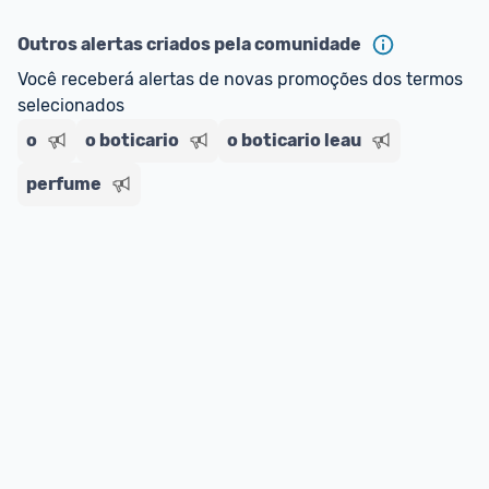
oferta do Promobit
, ou de um vendedor 
Oficial 
ou MercadoLíder Platinum.
Outros alertas criados pela comunidade
Você receberá alertas de novas promoções dos termos 
E lembre-se:
 você sempre pode contar ajuda da 
selecionados
comunidade para tirar dúvidas ou acionar os 
nossos Admins marcando 
@admin
 em um 
o
o boticario
o boticario leau
comentário ou através do 
Fale com o Promobit.
perfume