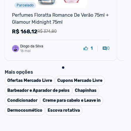
Parcelado
Perfumes Floratta Romance De Verão 75ml + 
Jea
Glamour Midnight 75ml
Ma
R$
168,12
R
R$ 374,80
Diogo da Silva
0
1
16 mai
Mais opções
Ofertas
Mercado Livre
Cupons
Mercado Livre
Barbeador e Aparador de pelos
Chapinhas
Condicionador
Creme para cabelo e Leave in
Dermocosmético
Escova rotativa