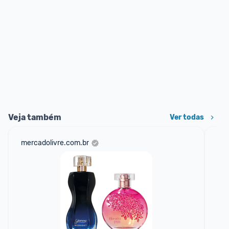
Veja também
Ver todas
mercadolivre.com.br
net