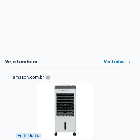
Veja também
Ver todas
amazon.com.br
sho
Frete Grátis