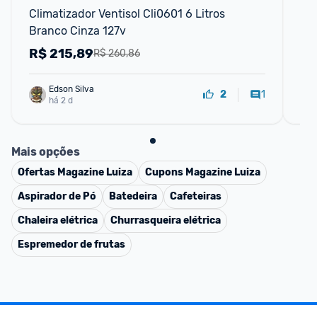
Climatizador Ventisol Cli0601 6 Litros 
Cli
Branco Cinza 127v
Br
R$
215,89
R
R$ 260,86
Edson Silva
1
2
há 2 d
Mais opções
Ofertas
Magazine Luiza
Cupons
Magazine Luiza
Aspirador de Pó
Batedeira
Cafeteiras
Chaleira elétrica
Churrasqueira elétrica
Espremedor de frutas