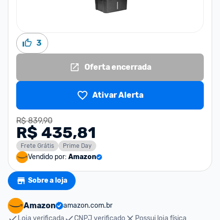
3
Oferta encerrada
Ativar Alerta
R$ 839,90
R$ 435,81
Frete Grátis
Prime Day
Vendido por:
Amazon
Sobre a loja
Amazon
amazon.com.br
Loja verificada
CNPJ verificado
Possui loja física