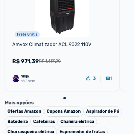
Frete Grátis
P
Amvox Climatizador ACL 9022 110V
Co
22
R$
971,39
R
R$ 1.659,90
Ninja 
1
3
há 1 sem
Mais opções
Ofertas
Amazon
Cupons
Amazon
Aspirador de Pó
Batedeira
Cafeteiras
Chaleira elétrica
Churrasqueira elétrica
Espremedor de frutas