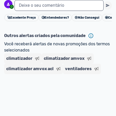
Deixe o seu comentário
0
🚀
Excelente Preço
🧐
Entendedores?
😢
Não Consegui
🤩
Cons
Cancelar
Outros alertas criados pela comunidade
Você receberá alertas de novas promoções dos termos 
selecionados
climatizador
climatizador amvox
climatizador amvox acl
ventiladores