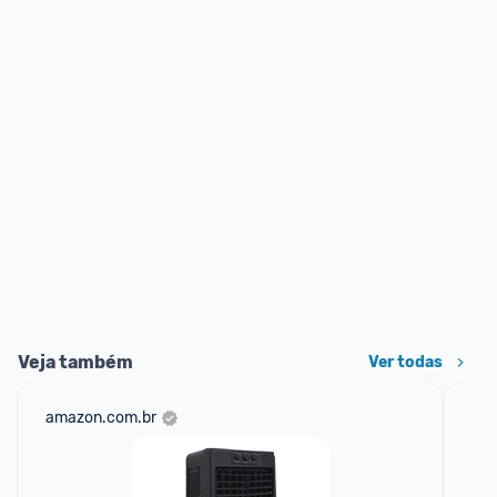
Veja também
Ver todas
amazon.com.br
mer