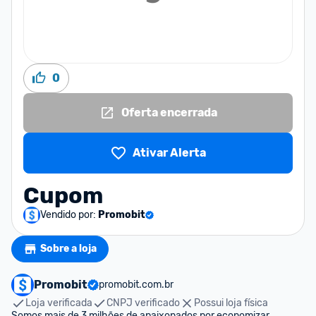
0
Oferta encerrada
Ativar Alerta
Cupom
Vendido por:
Promobit
Sobre a loja
Promobit
promobit.com.br
Loja verificada
CNPJ verificado
Possui loja física
Somos mais de 3 milhões de apaixonados por economizar. 