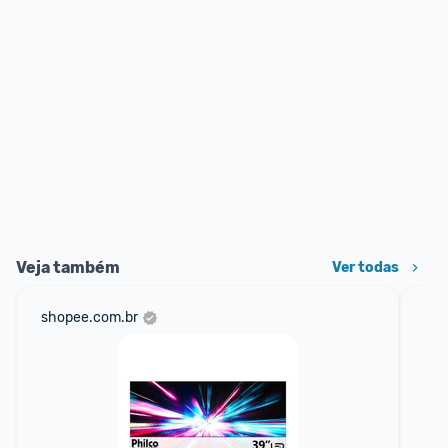
Veja também
Ver todas
shopee.com.br
am