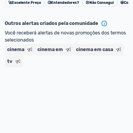
🚀
Excelente Preço
🧐
Entendedores?
😢
Não Consegui
🤩
Cons
Cancelar
Outros alertas criados pela comunidade
Você receberá alertas de novas promoções dos termos 
selecionados
cinema
cinema em
cinema em casa
tv