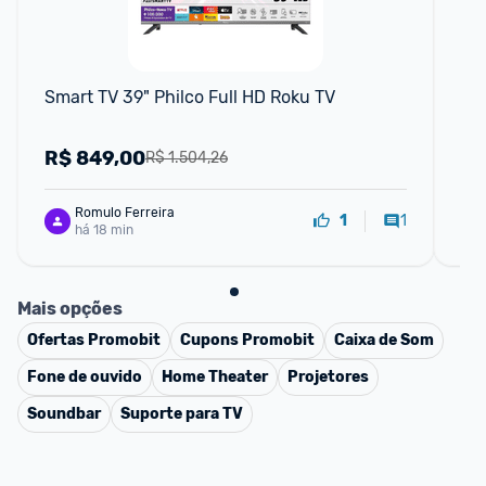
F
Smart TV 39" Philco Full HD Roku TV
PHI
50
HD
R$
849,00
R
R$ 1.504,26
Romulo Ferreira
1
1
há 18 min
Mais opções
Ofertas
Promobit
Cupons
Promobit
Caixa de Som
Fone de ouvido
Home Theater
Projetores
Soundbar
Suporte para TV