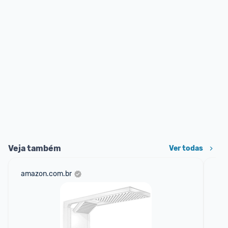
Veja também
Ver todas
amazon.com.br
mer