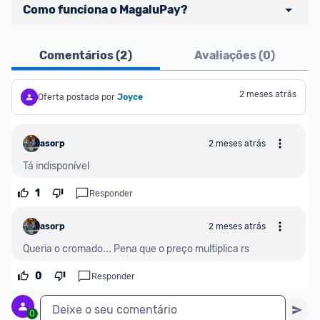
Como funciona o MagaluPay?
Pensando em comprar com 
MagaluPay
? Atente-
Comentários (
2
)
Avaliações (
0
)
se aos detalhes abaixo:
- É necessário ter o valor total da compra (produto 
2 meses atrás
Oferta postada por
Joyce
+ frete) em forma de saldo na carteira MagaluPay;
- Caso você não tenha saldo, o desconto não será 
asorp
2 meses atrás
dado para você;
- Você pode transferir a quantia da sua conta 
Tá indisponível
bancária para o MagaluPay por PIX;
1
Responder
- Para parclar compras, é necessário cadastrar seu 
cartão de crédito no MagaluPay;
asorp
2 meses atrás
Queria o cromado... Pena que o preço multiplica rs
0
Responder
Deixe o seu comentário
0