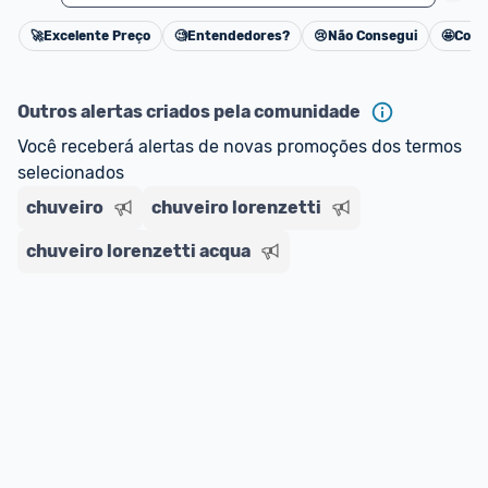
🚀
Excelente Preço
🧐
Entendedores?
😢
Não Consegui
🤩
Cons
Cancelar
Outros alertas criados pela comunidade
Você receberá alertas de novas promoções dos termos 
selecionados
chuveiro
chuveiro lorenzetti
chuveiro lorenzetti acqua