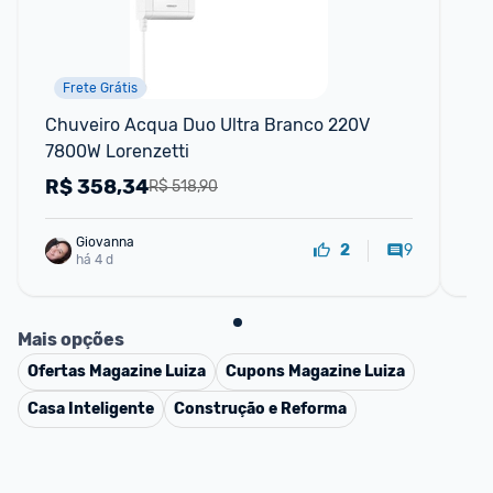
Frete Grátis
S
Chuveiro Acqua Duo Ultra Branco 220V 
Chu
7800W Lorenzetti
El
R$
358,34
R
R$ 518,90
Giovanna
9
2
há 4 d
Mais opções
Ofertas
Magazine Luiza
Cupons
Magazine Luiza
Casa Inteligente
Construção e Reforma