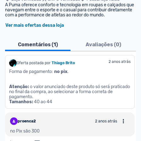
A Puma oferece conforto e tecnologia em roupas e calçados que 
navegam entre o esporte e o casual para contribuir diretamente 
com a performance de atletas ao redor do mundo.
Ver mais ofertas dessa loja
Comentários (
1
)
Avaliações (
0
)
2 anos atrás
Oferta postada por
Thiago Brito
Forma de pagamento: 
no pix
. 
Atenção: 
o valor anunciado deste produto só será praticado 
no final da compra, ao selecionar a forma correta de 
pagamento.
Tamanhos:
 ‎40 ao 44
proenca2
2 anos atrás
no Pix são 300