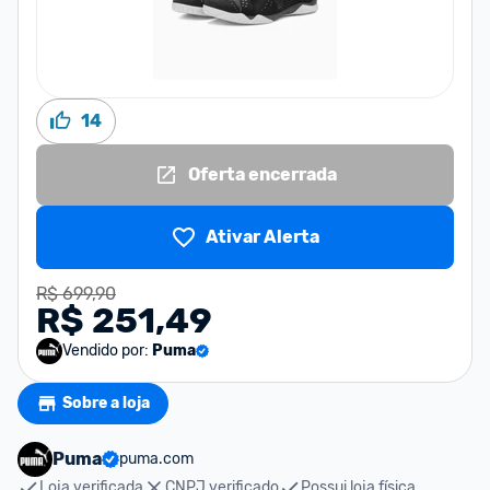
14
Oferta encerrada
Ativar Alerta
R$ 699,90
R$ 251,49
Vendido por:
Puma
Sobre a loja
Puma
puma.com
Loja verificada
CNPJ verificado
Possui loja física