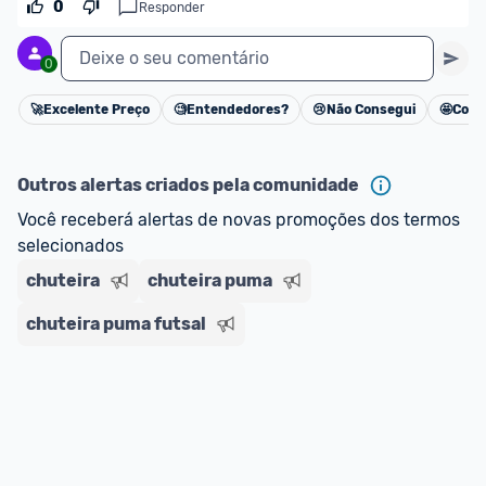
0
Responder
Deixe o seu comentário
0
🚀
Excelente Preço
🧐
Entendedores?
😢
Não Consegui
🤩
Cons
Cancelar
Outros alertas criados pela comunidade
Você receberá alertas de novas promoções dos termos 
selecionados
chuteira
chuteira puma
chuteira puma futsal