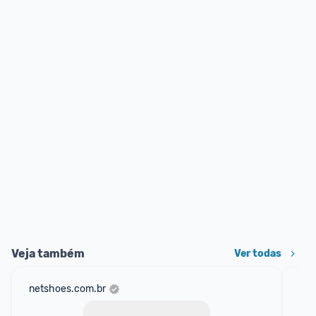
Veja também
Ver todas
netshoes.com.br
mer