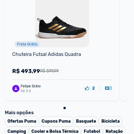
Frete Grátis
Chuteira Futsal Adidas Quadra
Chu
R$
493,99
R
R$ 599,99
Felipe Sckio
0
2
há 3 d
Mais opções
Ofertas
Puma
Cupons
Puma
Basquete
Bicicleta
Camping
Cooler e Bolsa Térmica
Futebol
Natação