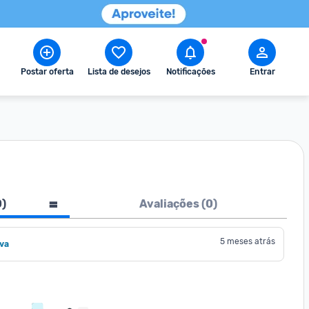
Postar oferta
Lista de desejos
Notificações
Entrar
0
)
Avaliações (
0
)
5 meses atrás
lva