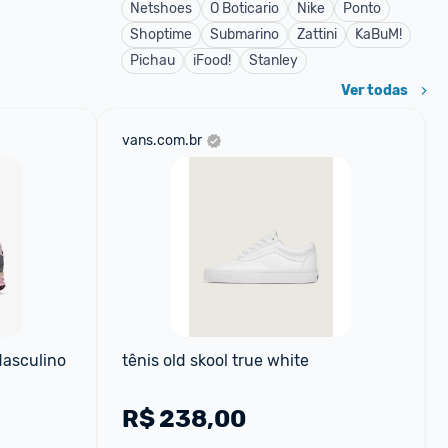
Netshoes
O Boticario
Nike
Ponto
Shoptime
Submarino
Zattini
KaBuM!
Pichau
iFood!
Stanley
Ver todas
vans.com.br
Masculino
tênis old skool true white
R$
238,00