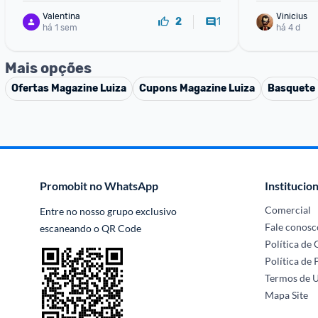
Valentina
Vinicius
1
2
há 1 sem
há 4 d
Mais opções
Ofertas
Magazine Luiza
Cupons
Magazine Luiza
Basquete
Promobit no WhatsApp
Institucion
Comercial
Entre no nosso grupo exclusivo 
Fale conosc
escaneando o QR Code
Política de
Política de 
Termos de 
Mapa Site