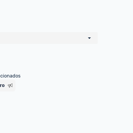
detalhes abaixo:
e) em forma de saldo na carteira 
ecionados
para você;
ro
para o MagaluPay por PIX;
ão de crédito no MagaluPay;