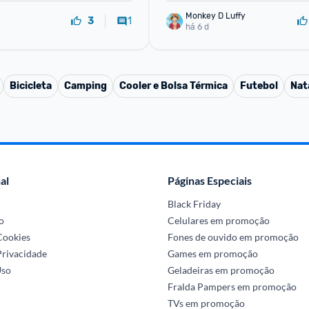
Monkey D Luffy
1
3
há 6 d
Bicicleta
Camping
Cooler e Bolsa Térmica
Futebol
Nat
al
Páginas Especiais
Black Friday
o
Celulares em promoção
 Cookies
Fones de ouvido em promoção
Privacidade
Games em promoção
Uso
Geladeiras em promoção
Fralda Pampers em promoção
TVs em promoção