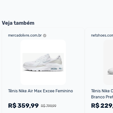
Veja também
mercadolivre.com.br
netshoes.com
Tênis Nike Air Max Excee Feminino
Tênis Nike 
Branco Pre
R$
359,99
R$
229
R$ 799,99