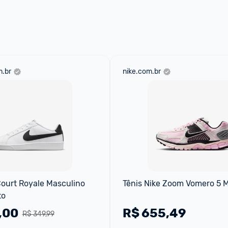
.br
nike.com.br
Court Royale Masculino 
Tênis Nike Zoom Vomero 5 
to
,00
R$
655,49
R$ 349,99