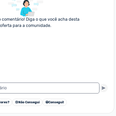
o comentário! Diga o que você acha desta 
oferta para a comunidade.
ário
ores?
😢
Não Consegui
🤩
Consegui!
Cancelar