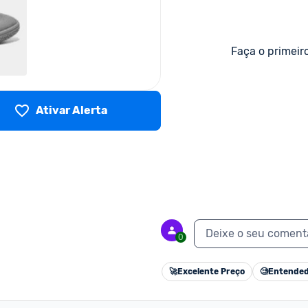
Faça o primeir
Ativar Alerta
Deixe o seu coment
0
🚀
Excelente Preço
🧐
Entended