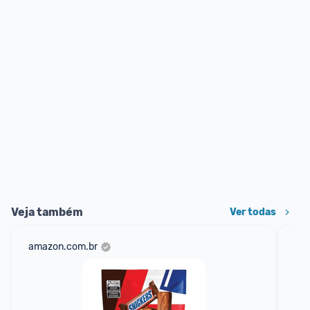
Veja também
Ver todas
amazon.com.br
mer