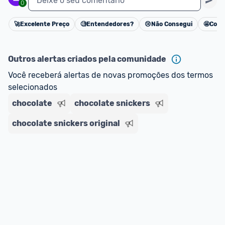
Deixe o seu comentário
0
🚀
Excelente Preço
🧐
Entendedores?
😢
Não Consegui
🤩
Cons
Cancelar
Outros alertas criados pela comunidade
Você receberá alertas de novas promoções dos termos 
selecionados
chocolate
chocolate snickers
chocolate snickers original