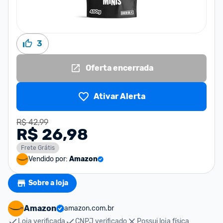
3
Oferta encerrada
Ativar Alerta
R$ 42,99
R$ 26,98
Frete Grátis
Vendido por:
Amazon
Sobre a loja
Amazon
amazon.com.br
Loja verificada
CNPJ verificado
Possui loja física