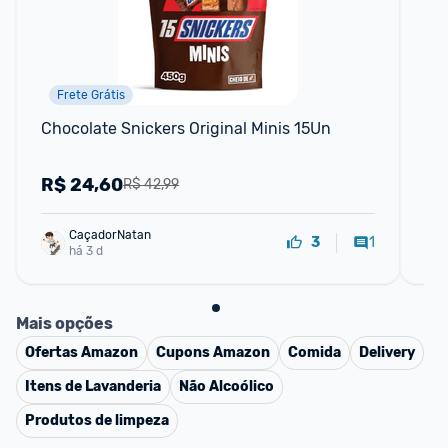
Frete Grátis
Chocolate Snickers Original Minis 15Un
Ch
Ori
R$
24,60
R
R$ 42,99
CaçadorNatan
1
3
há 3 d
Mais opções
Ofertas
Amazon
Cupons
Amazon
Comida
Delivery
Itens de Lavanderia
Não Alcoólico
Produtos de limpeza