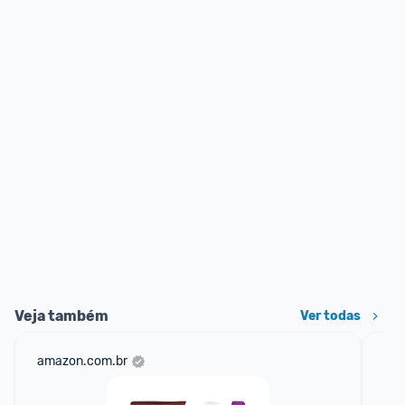
Veja também
Ver todas
amazon.com.br
sho