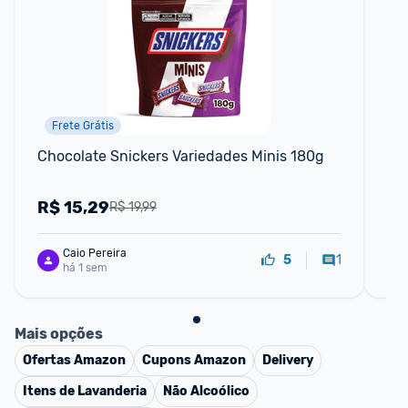
Frete Grátis
Chocolate Snickers Variedades Minis 180g
Ch
13
R$
15,29
R
R$ 19,99
Caio Pereira
1
5
há 1 sem
Mais opções
Ofertas
Amazon
Cupons
Amazon
Delivery
Itens de Lavanderia
Não Alcoólico