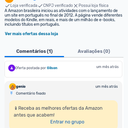
Loja verificada
CNPJ verificado
Possui loja física
A Amazon brasileira iniciou as atividades com o lançamento de 
um site em português no final de 2012. A página vende diferentes 
modelos do Kindle, em reais, e mais de um milhão de e-books, 
incluindo títulos em português.
Ver mais ofertas dessa loja
Comentários (
1
)
Avaliações (
0
)
um mês atrás
Oferta postada por
Gilson
genio
um mês atrás
Comentário fixado
📱Receba as melhores ofertas da Amazon 
antes que acabem!

Entrar no grupo