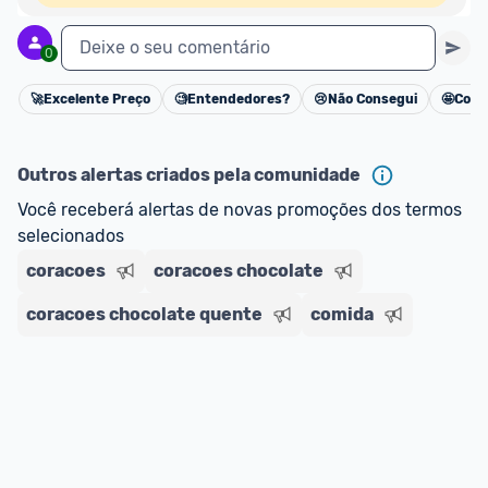
Deixe o seu comentário
0
🚀
Excelente Preço
🧐
Entendedores?
😢
Não Consegui
🤩
Cons
Cancelar
Outros alertas criados pela comunidade
Você receberá alertas de novas promoções dos termos 
selecionados
coracoes
coracoes chocolate
coracoes chocolate quente
comida