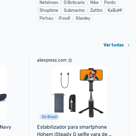
Netshoes
O Boticario
Nike
Ponto
Shoptime
Submarino
Zattini
KaBuM!
Pichau
iFood!
Stanley
Ver todas
aliexpress.com
Do Brasil
 Navy
Estabilizador para smartphone 
Hohem iSteady Q selfie vara de 