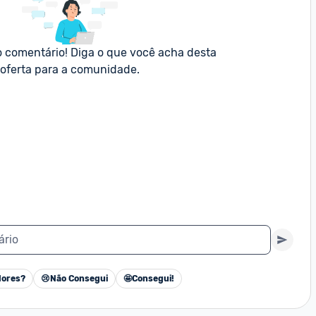
o comentário! Diga o que você acha desta 
oferta para a comunidade.
ário
ores?
😢
Não Consegui
🤩
Consegui!
Cancelar