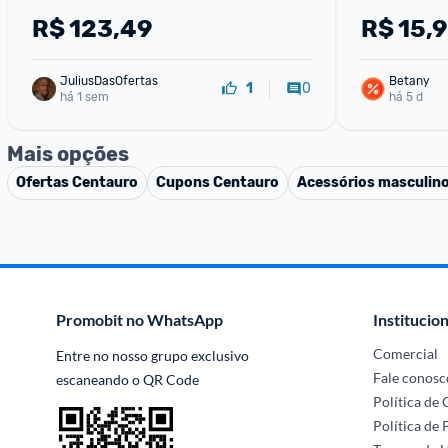
R$
123,49
R$
15,
JuliusDasOfertas
Betany
0
1
há 1 sem
há 5 d
Mais opções
Ofertas
Centauro
Cupons
Centauro
Acessórios masculin
Promobit no WhatsApp
Institucion
Comercial
Entre no nosso grupo exclusivo 
Fale conosc
escaneando o QR Code
Política de
Política de 