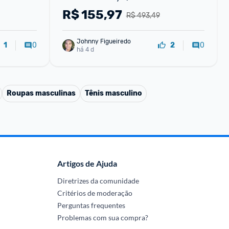
extensão tripé ajustável com 
R$
155,97
R$ 493,49
controle remoto
Johnny Figueiredo
0
0
1
2
há 4 d
Roupas masculinas
Tênis masculino
Artigos de Ajuda
Diretrizes da comunidade
Critérios de moderação
Perguntas frequentes
Problemas com sua compra?