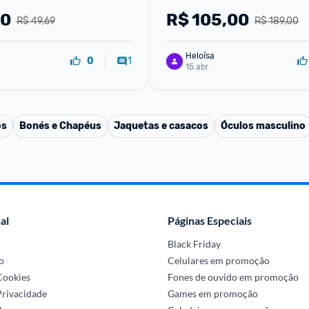
90
R$
105,00
R$ 49,69
R$ 189,00
Heloísa
1
0
15 abr
os
Bonés e Chapéus
Jaquetas e casacos
Óculos masculino
al
Páginas Especiais
Black Friday
o
Celulares em promoção
 Cookies
Fones de ouvido em promoção
Privacidade
Games em promoção