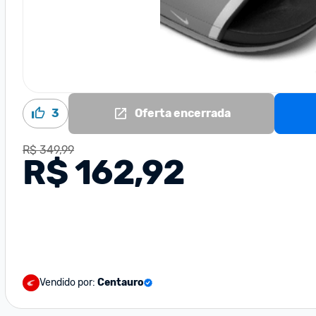
3
Oferta encerrada
R$ 349,99
R$ 162,92
Vendido por:
Centauro