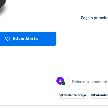
Faça o primeir
Ativar Alerta
Deixe o seu coment
0
🚀
Excelente Preço
🧐
Entended