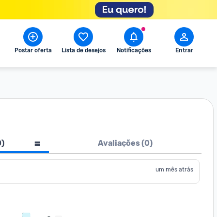
Postar oferta
Lista de desejos
Notificações
Entrar
0
)
Avaliações (
0
)
um mês atrás