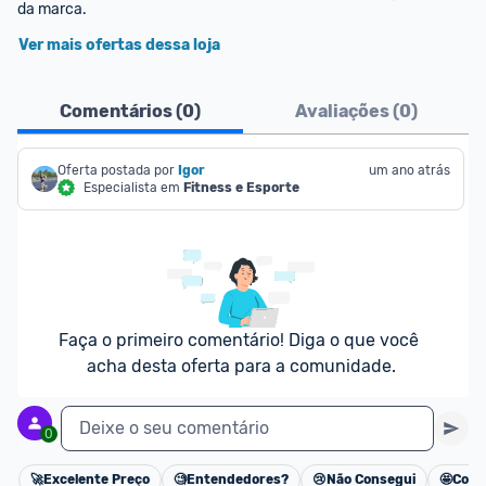
da marca.
Ver mais ofertas dessa loja
Comentários (
0
)
Avaliações (
0
)
Oferta postada por
Igor
um ano atrás
Especialista em
Fitness e Esporte
Faça o primeiro comentário! Diga o que você 
acha desta oferta para a comunidade.
Deixe o seu comentário
0
🚀
Excelente Preço
🧐
Entendedores?
😢
Não Consegui
🤩
Cons