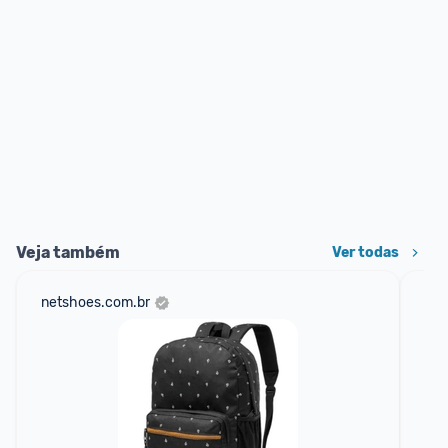
Veja também
Ver todas
netshoes.com.br
sho