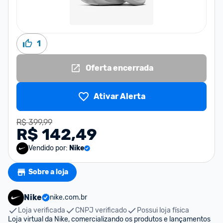
1
Oferta encerrada
Ativar Alerta
R$ 399,99
R$ 142,49
Vendido por:
Nike
Sobre a loja
Nike
nike.com.br
Loja verificada
CNPJ verificado
Possui loja física
Loja virtual da Nike, comercializando os produtos e lançamentos 