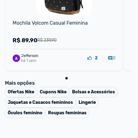
Mochila Volcom Casual Feminina
Ca
R$
89,90
R
R$ 239,90
Jefferson
0
2
há 1 sem
Mais opções
Ofertas
Nike
Cupons
Nike
Bolsas e Acessórios
Jaquetas e Casacos femininos
Lingerie
Óculos feminino
Roupas femininas