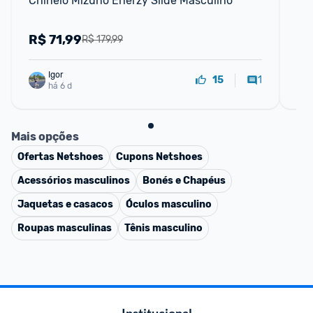
Chinelo Mizuno Enerzy Slide Masculino
Ch
R$
71,99
R
R$ 179,99
Igor
1
15
há 6 d
Mais opções
Ofertas
Netshoes
Cupons
Netshoes
Acessórios masculinos
Bonés e Chapéus
Jaquetas e casacos
Óculos masculino
Roupas masculinas
Tênis masculino