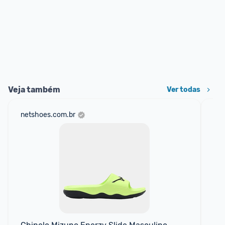
Veja também
Ver todas
netshoes.com.br
sho