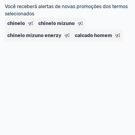
regras do cartão N Card, 
clique aqui
.
Você receberá alertas de novas promoções dos termos 
Entrega Expressa
: A partir de 2 dias úteis.* 
selecionados
*Confira 
aqui
 as regras e condições!
chinelo
chinelo mizuno
chinelo mizuno enerzy
calcado homem