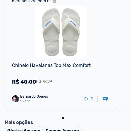
mercadolivre.com.br
net
Chinelo Havaianas Top Max Comfort
Chi
Tim
R$
40,00
R
R$ 78,99
Bernardo Gomes
0
1
15 abr
Mais opções
Ofertas
Amazon
Cupons
Amazon