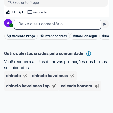
🚀 Excelente Preço
0
Responder
Deixe o seu comentário
0
🚀
Excelente Preço
🧐
Entendedores?
😢
Não Consegui
🤩
Cons
Cancelar
Outros alertas criados pela comunidade
Você receberá alertas de novas promoções dos termos 
selecionados
chinelo
chinelo havaianas
chinelo havaianas top
calcado homem