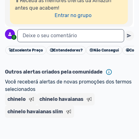
📱Receba as melhores ofertas da Amazon 
antes que acabem!

Entrar no grupo
Deixe o seu comentário
0
🚀
Excelente Preço
🧐
Entendedores?
😢
Não Consegui
🤩
Cons
Cancelar
Outros alertas criados pela comunidade
Você receberá alertas de novas promoções dos termos 
selecionados
chinelo
chinelo havaianas
chinelo havaianas slim