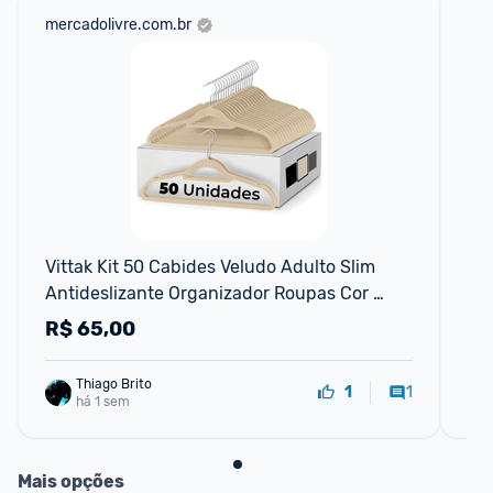
mercadolivre.com.br
cen
Vittak Kit 50 Cabides Veludo Adulto Slim 
Ch
Antideslizante Organizador Roupas Cor 
Bege
R$
65,00
R
Thiago Brito
1
1
há 1 sem
Mais opções