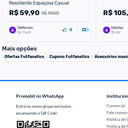
Resistente Espaçosa Casual
R$
59,90
R$
105
R$ 159,90
Jefferson
Heloísa
0
0
há 1 sem
15 abr
Mais opções
Ofertas
Futfanatics
Cupons
Futfanatics
Acessórios masc
Promobit no WhatsApp
Institucion
Comercial
Entre no nosso grupo exclusivo 
Fale conosc
escaneando o QR Code
Política de
Política de 