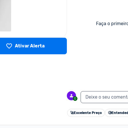
Faça o primeir
Ativar Alerta
Deixe o seu coment
0
🚀
Excelente Preço
🧐
Entended