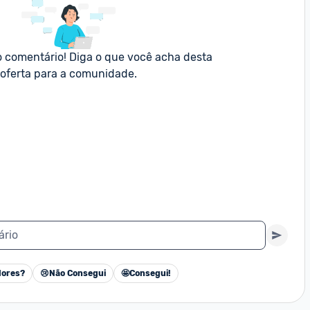
o comentário! Diga o que você acha desta 
oferta para a comunidade.
ário
ores?
😢
Não Consegui
🤩
Consegui!
Cancelar