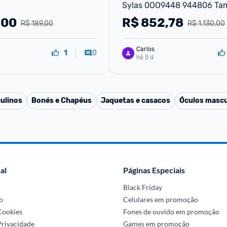
Sylas 0OO9448 944806 Tam 
Fosco - Lentes Prizm Black 
,00
R$
852,78
R$ 189,00
R$ 1.130,00
Carlos
0
1
há 5 d
ulinos
Bonés e Chapéus
Jaquetas e casacos
Óculos mascu
al
Páginas Especiais
Black Friday
o
Celulares em promoção
 Cookies
Fones de ouvido em promoção
Privacidade
Games em promoção