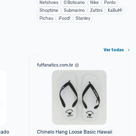
Netshoes
O Boticario
Nike
Ponto
Shoptime
Submarino
Zattini
KaBuM!
Pichau
iFood!
Stanley
Ver todas
futfanatics.com.br
zado 
Chinelo Hang Loose Basic Hawaii 