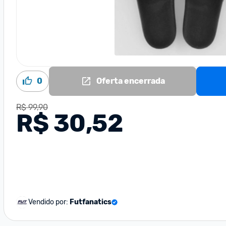
0
Oferta encerrada
R$ 99,90
R$ 30,52
Vendido por:
Futfanatics