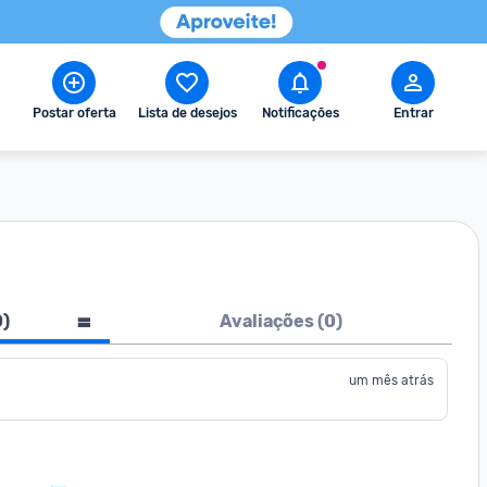
Postar oferta
Lista de desejos
Notificações
Entrar
0
)
Avaliações (
0
)
um mês atrás