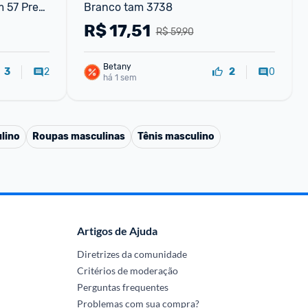
57 Preto 
Branco tam 3738
Polar
R$
17,51
R$ 59,90
Betany
2
0
3
2
há 1 sem
lino
Roupas masculinas
Tênis masculino
Artigos de Ajuda
Diretrizes da comunidade
Critérios de moderação
Perguntas frequentes
Problemas com sua compra?