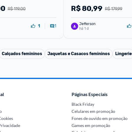
00
R$
80,99
R$ 119,00
R$ 179,99
Jefferson
1
1
há 1 d
Calçados femininos
Jaquetas e Casacos femininos
Lingerie
al
Páginas Especiais
Black Friday
o
Celulares em promoção
 Cookies
Fones de ouvido em promoção
Privacidade
Games em promoção