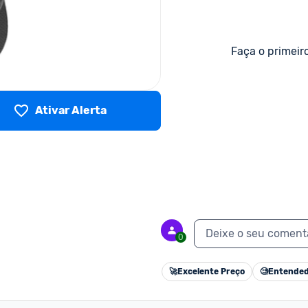
Faça o primeir
Ativar Alerta
Deixe o seu coment
0
🚀
Excelente Preço
🧐
Entended