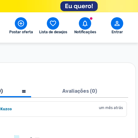
Postar oferta
Lista de desejos
Notificações
Entrar
0
)
Avaliações (
0
)
um mês atrás
 Kuzco