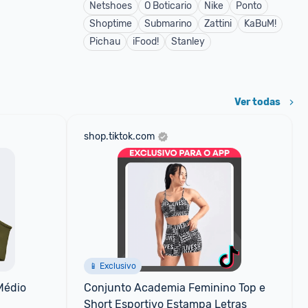
Netshoes
O Boticario
Nike
Ponto
Shoptime
Submarino
Zattini
KaBuM!
Pichau
iFood!
Stanley
Ver todas
shop.tiktok.com
📱 Exclusivo
édio 
Conjunto Academia Feminino Top e 
Short Esportivo Estampa Letras