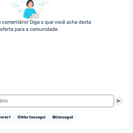
o comentário! Diga o que você acha desta 
oferta para a comunidade.
ário
ores?
😢
Não Consegui
🤩
Consegui!
Cancelar