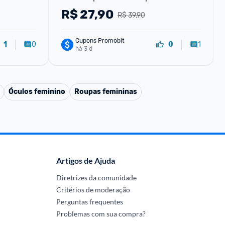
R$
27,90
R$ 39,90
Cupons Promobit
0
1
1
0
há 3 d
Óculos feminino
Roupas femininas
Artigos de Ajuda
Diretrizes da comunidade
Critérios de moderação
Perguntas frequentes
Problemas com sua compra?