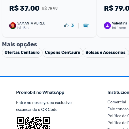
R$
37,00
R$
79,
R$ 78,99
SAMANTA ABREU
Valentina
1
3
há 15 h
há 1 sem
Mais opções
Ofertas
Centauro
Cupons
Centauro
Bolsas e Acessórios
Promobit no WhatsApp
Institucion
Comercial
Entre no nosso grupo exclusivo 
Fale conosc
escaneando o QR Code
Política de
Política de 