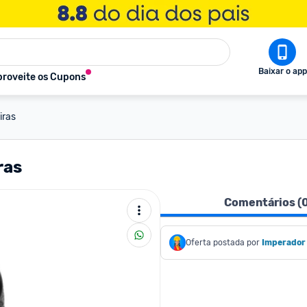
Baixar o app
roveite os Cupons
iras
ras
Comentários (
Oferta postada por
Imperador