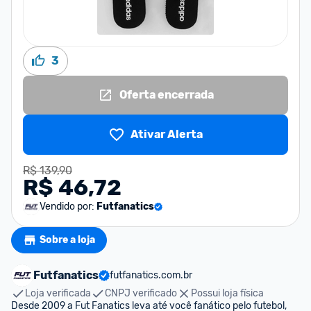
3
Oferta encerrada
Ativar Alerta
R$ 139,90
R$ 46,72
Vendido por:
Futfanatics
Sobre a loja
Futfanatics
futfanatics.com.br
Loja verificada
CNPJ verificado
Possui loja física
Desde 2009 a Fut Fanatics leva até você fanático pelo futebol, 