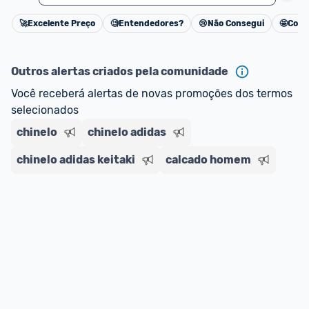
🚀
Excelente Preço
🧐
Entendedores?
😢
Não Consegui
🤩
Cons
Cancelar
Outros alertas criados pela comunidade
Você receberá alertas de novas promoções dos termos 
selecionados
chinelo
chinelo adidas
chinelo adidas keitaki
calcado homem