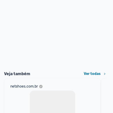
Veja também
Ver todas
netshoes.com.br
mer