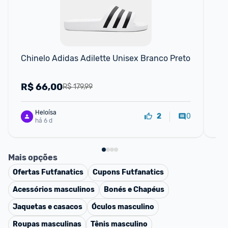
Chinelo Adidas Adilette Unisex Branco Preto
Chi
R$
66,00
R
R$ 179,99
Heloísa
0
2
há 6 d
Mais opções
Ofertas
Futfanatics
Cupons
Futfanatics
Acessórios masculinos
Bonés e Chapéus
Jaquetas e casacos
Óculos masculino
Roupas masculinas
Tênis masculino