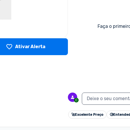
Faça o primeir
Ativar Alerta
Deixe o seu coment
0
🚀
Excelente Preço
🧐
Entended