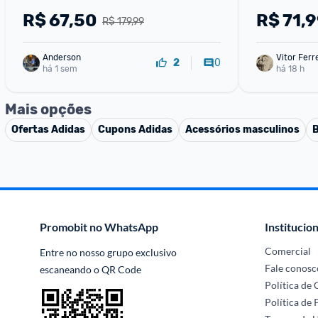
R$
67,50
R$
71,
R$ 179,99
Anderson
Vitor Ferr
0
2
há 1 sem
há 18 h
Mais opções
Ofertas
Adidas
Cupons
Adidas
Acessórios masculinos
B
Promobit no WhatsApp
Institucion
Comercial
Entre no nosso grupo exclusivo 
Fale conosc
escaneando o QR Code
Política de
Política de 