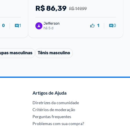
R$
86,39
R$ 149,99
Jefferson
1
0
0
1
há 5 d
upas masculinas
Tênis masculino
Artigos de Ajuda
Diretrizes da comunidade
Critérios de moderação
Perguntas frequentes
Problemas com sua compra?