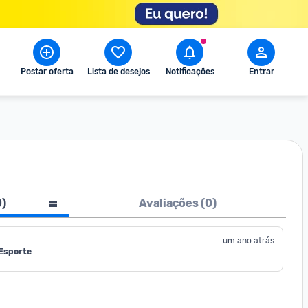
Postar oferta
Lista de desejos
Notificações
Entrar
0
)
Avaliações (
0
)
um ano atrás
 Esporte