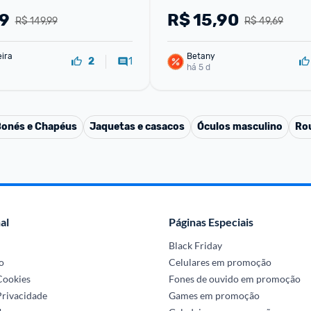
99
R$
15,90
R$ 149,99
R$ 49,69
eira
Betany
1
2
há 5 d
onés e Chapéus
Jaquetas e casacos
Óculos masculino
Ro
al
Páginas Especiais
Black Friday
o
Celulares em promoção
 Cookies
Fones de ouvido em promoção
Privacidade
Games em promoção