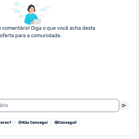
o comentário! Diga o que você acha desta 
oferta para a comunidade.
ário
ores?
😢
Não Consegui
🤩
Consegui!
Cancelar