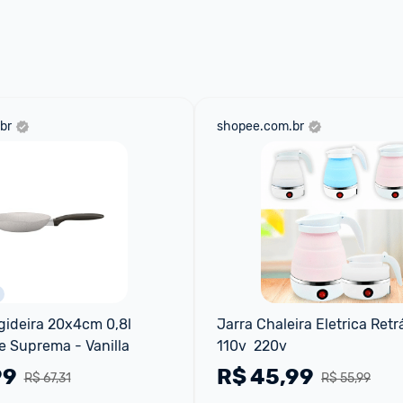
 através do 
Fale com o Promobit.
br
shopee.com.br
gideira 20x4cm 0,8l 
Jarra Chaleira Eletrica Retrá
e Suprema - Vanilla
110v  220v
99
R$
45,99
R$ 67,31
R$ 55,99