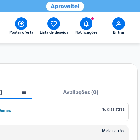
Postar oferta
Lista de desejos
Notificações
Entrar
1
)
Avaliações (
0
)
16 dias atrás
Gomes
16 dias atrás