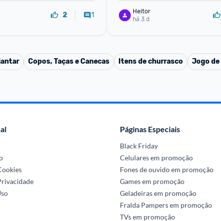
Heitor
1
2
há 3 d
jantar
Copos, Taças e Canecas
Itens de churrasco
Jogo de
al
Páginas Especiais
Black Friday
o
Celulares em promoção
 Cookies
Fones de ouvido em promoção
Privacidade
Games em promoção
Uso
Geladeiras em promoção
Fralda Pampers em promoção
TVs em promoção