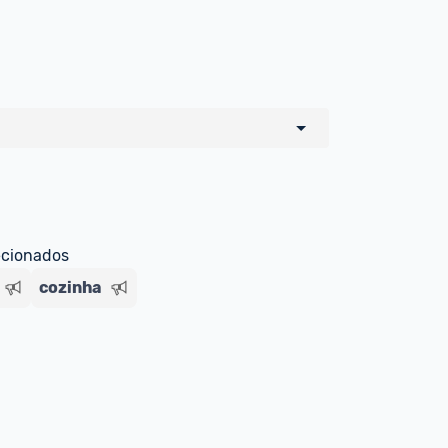
o de todos os sellers e lojas que são 
 por um marketplace, nós indicamos no 
e sinalizamos através da tag 
ecionados
cozinha
Livre , você pode ser redirecionado(a) 
ado Livre). Por isso, fique atento e 
ndo o produto 
é o mesmo indicado na 
rcadoLíder Platinum.
ade para tirar dúvidas ou acionar os 