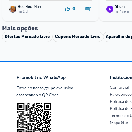
Hee Hee-Man
Gilson
1
0
há 2 d
há 1 sem
Mais opções
Ofertas
Mercado Livre
Cupons
Mercado Livre
Aparelho de 
Promobit no WhatsApp
Institucion
Comercial
Entre no nosso grupo exclusivo 
Fale conosc
escaneando o QR Code
Política de
Política de 
Termos de 
Mapa Site