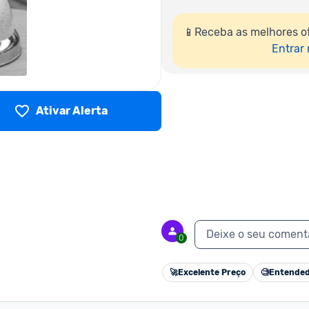
📱Receba as melhores of
Entrar
Ativar Alerta
Deixe o seu coment
0
🚀
Excelente Preço
🧐
Entended