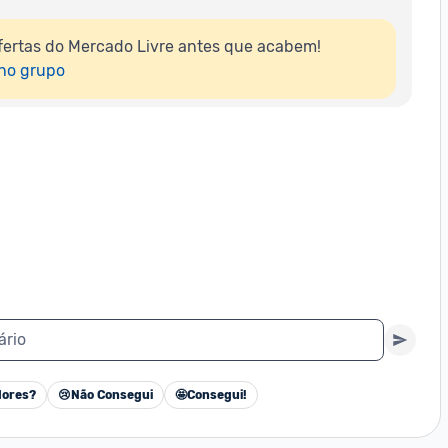
ertas do Mercado Livre antes que acabem!

 no grupo
ário
ores?
😢
Não Consegui
🤩
Consegui!
Cancelar