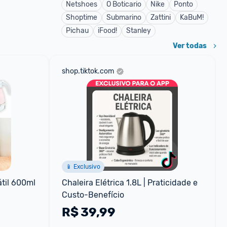
Netshoes
O Boticario
Nike
Ponto
Shoptime
Submarino
Zattini
KaBuM!
Pichau
iFood!
Stanley
Ver todas
shop.tiktok.com
📱 Exclusivo
til 600ml 
Chaleira Elétrica 1.8L | Praticidade e 
Custo-Benefício
R$
39,99