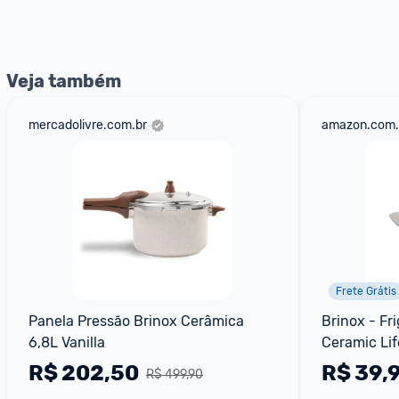
nossos Admins marcando 
@admin
 em um comentário ou
Veja também
mercadolivre.com.br
amazon.com.
Frete Grátis
Panela Pressão Brinox Cerâmica 
Brinox - Fri
6,8L Vanilla
Ceramic Lif
R$
202,50
R$
39,
R$ 499,90