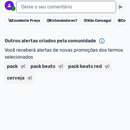
Deixe o seu comentário
0
🚀
Excelente Preço
🧐
Entendedores?
😢
Não Consegui
🤩
Cons
Cancelar
Outros alertas criados pela comunidade
Você receberá alertas de novas promoções dos termos 
selecionados
pack
pack beats
pack beats red
cerveja