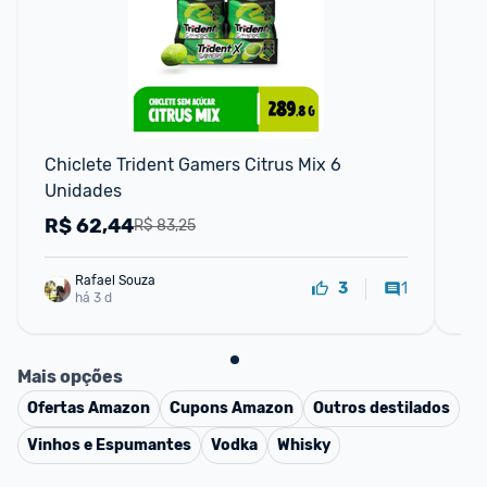
F
Chiclete Trident Gamers Citrus Mix 6 
Chi
Unidades
co
R$
62,44
R
R$ 83,25
Rafael Souza
1
3
há 3 d
Mais opções
Ofertas
Amazon
Cupons
Amazon
Outros destilados
Vinhos e Espumantes
Vodka
Whisky