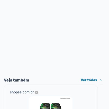
Veja também
Ver todas
shopee.com.br
am