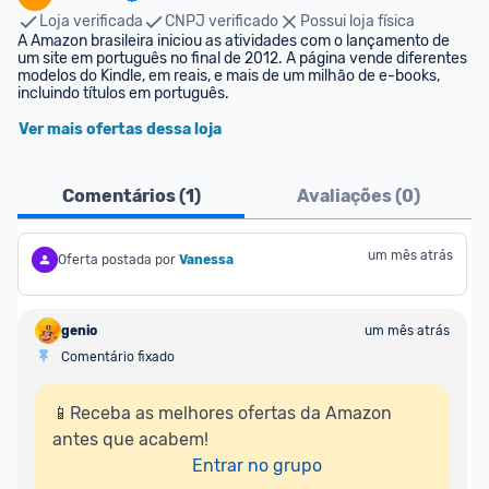
Loja verificada
CNPJ verificado
Possui loja física
A Amazon brasileira iniciou as atividades com o lançamento de 
um site em português no final de 2012. A página vende diferentes 
modelos do Kindle, em reais, e mais de um milhão de e-books, 
incluindo títulos em português.
Ver mais ofertas dessa loja
Comentários (
1
)
Avaliações (
0
)
um mês atrás
Oferta postada por
Vanessa
genio
um mês atrás
Comentário fixado
📱Receba as melhores ofertas da Amazon 
antes que acabem!

Entrar no grupo