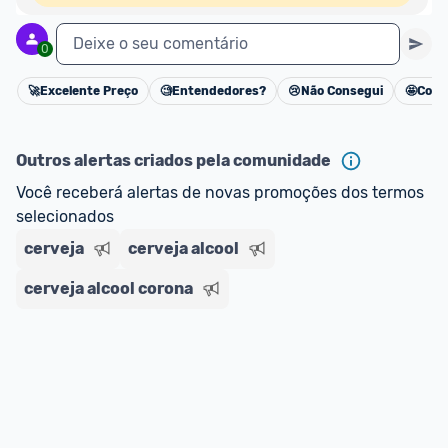
Deixe o seu comentário
0
🚀
Excelente Preço
🧐
Entendedores?
😢
Não Consegui
🤩
Cons
Cancelar
Outros alertas criados pela comunidade
Você receberá alertas de novas promoções dos termos 
selecionados
cerveja
cerveja alcool
cerveja alcool corona