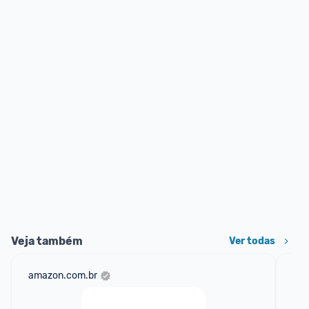
Veja também
Ver todas
amazon.com.br
sho