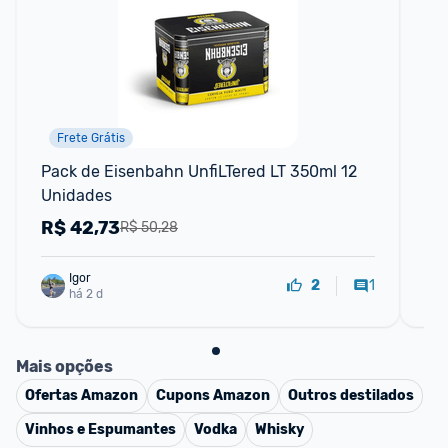
Frete Grátis
Pack de Eisenbahn UnfiLTered LT 350ml 12 
Ki
Unidades
Co
35
R$
42,73
R
R$ 50,28
Igor
1
2
há 2 d
Mais opções
Ofertas
Amazon
Cupons
Amazon
Outros destilados
Vinhos e Espumantes
Vodka
Whisky