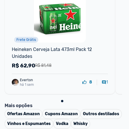
Frete Grátis
Heineken Cerveja Lata 473ml Pack 12 
Ene
Unidades
Un
R$
62,90
R
R$ 81,48
Everton
1
8
há 1 sem
Mais opções
Ofertas
Amazon
Cupons
Amazon
Outros destilados
Vinhos e Espumantes
Vodka
Whisky