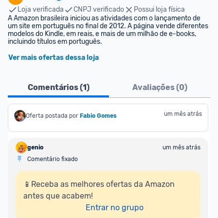
Loja verificada
CNPJ verificado
Possui loja física
A Amazon brasileira iniciou as atividades com o lançamento de 
um site em português no final de 2012. A página vende diferentes 
modelos do Kindle, em reais, e mais de um milhão de e-books, 
incluindo títulos em português.
Ver mais ofertas dessa loja
Comentários (
1
)
Avaliações (
0
)
um mês atrás
Oferta postada por
Fabio Gomes
genio
um mês atrás
Comentário fixado
📱Receba as melhores ofertas da Amazon 
antes que acabem!

Entrar no grupo