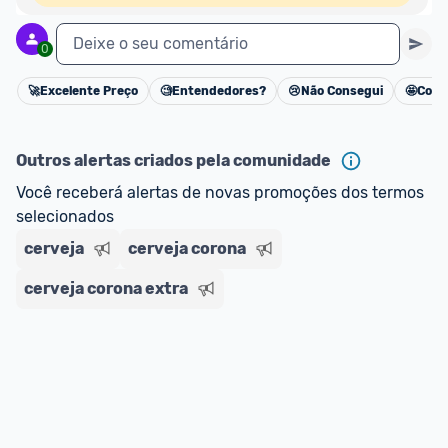
Deixe o seu comentário
0
🚀
Excelente Preço
🧐
Entendedores?
😢
Não Consegui
🤩
Cons
Cancelar
Outros alertas criados pela comunidade
Você receberá alertas de novas promoções dos termos 
selecionados
cerveja
cerveja corona
cerveja corona extra