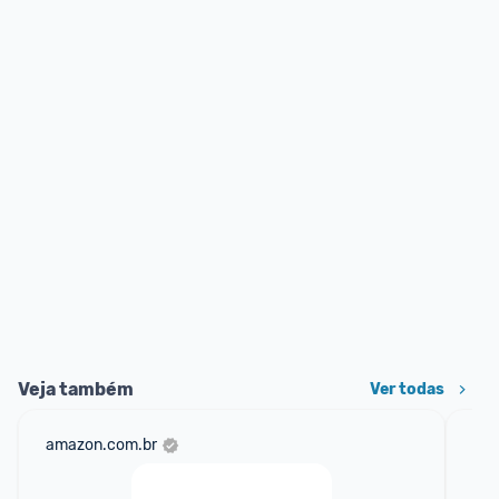
Veja também
Ver todas
amazon.com.br
sho