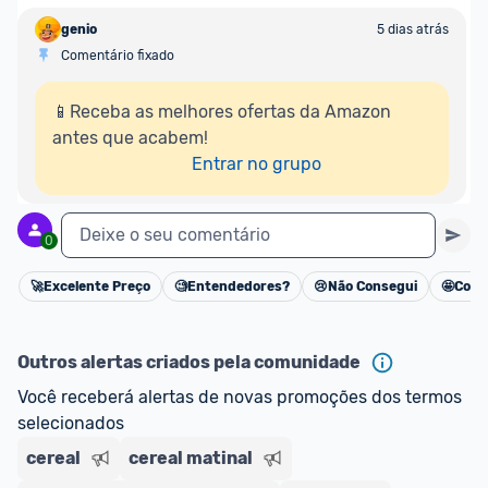
genio
5 dias atrás
Comentário fixado
📱Receba as melhores ofertas da Amazon 
antes que acabem!

Entrar no grupo
Deixe o seu comentário
0
🚀
Excelente Preço
🧐
Entendedores?
😢
Não Consegui
🤩
Cons
Cancelar
Outros alertas criados pela comunidade
Você receberá alertas de novas promoções dos termos 
selecionados
cereal
cereal matinal