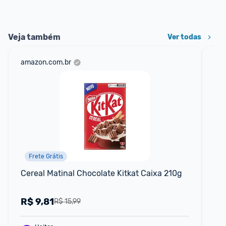
Veja também
Ver todas
amazon.com.br
sho
Frete Grátis
Cereal Matinal Chocolate Kitkat Caixa 210g
Cr
R$
9,81
R
R$ 15,99