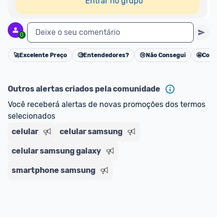
Entrar no grupo
Deixe o seu comentário
0
🚀
Excelente Preço
🧐
Entendedores?
😢
Não Consegui
🤩
Cons
Cancelar
Outros alertas criados pela comunidade
Você receberá alertas de novas promoções dos termos 
selecionados
celular
celular samsung
celular samsung galaxy
smartphone samsung