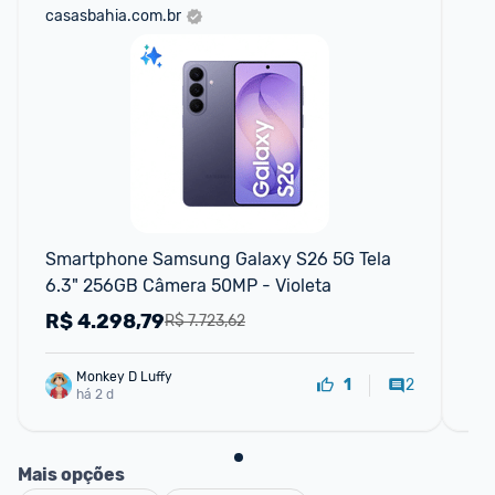
casasbahia.com.br
ali
Smartphone Samsung Galaxy S26 5G Tela 
Ce
6.3" 256GB Câmera 50MP - Violeta
12
50
R$
4.298,79
R
R$ 7.723,62
Monkey D Luffy
2
1
há 2 d
Mais opções