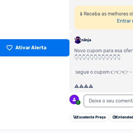
📱Receba as melhores o
Entrar
niinja
Ativar Alerta
Novo cupom para esa ofer
👇​👇​👇​👇​👇​👇​👇​👇​👇​👇​👇​👇​
 segue o cupom 👉​👉​👉​ -
⚠️⚠️⚠️⚠️
Deixe o seu coment
0
0
Responder
🚀
Excelente Preço
🧐
Entended
niinja
Novo cupom para esa ofer