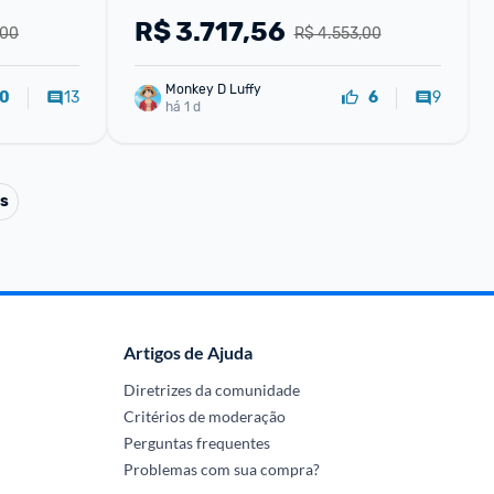
Samsung
R$
3.717,56
,00
R$ 4.553,00
Monkey D Luffy
13
9
0
6
há 1 d
ts
Artigos de Ajuda
Diretrizes da comunidade
Critérios de moderação
Perguntas frequentes
Problemas com sua compra?