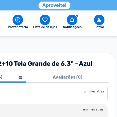
Postar oferta
Lista de desejos
Notificações
Entrar
10 Tela Grande de 6.3" - Azul
4
)
Avaliações (
0
)
um mês atrás
um mês atrás