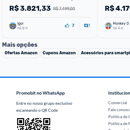
50+12+10 Tela Grande de 6.3" - Preto
Tripla de 5
R$
3.821,33
R$
4.1
R$ 7.499,00
Igor
Monkey D 
1
7
há 8 h
há 4 d
Mais opções
Ofertas
Amazon
Cupons
Amazon
Acessórios para smart
Promobit no WhatsApp
Institucion
Comercial
Entre no nosso grupo exclusivo 
Fale conosc
escaneando o QR Code
Política de
Política de 