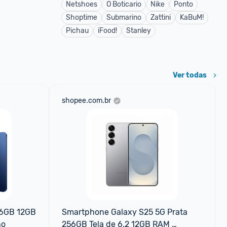
Netshoes
O Boticario
Nike
Ponto
Shoptime
Submarino
Zattini
KaBuM!
Pichau
iFood!
Stanley
Ver todas
shopee.com.br
6GB 12GB 
Smartphone Galaxy S25 5G Prata 
ho
256GB Tela de 6.2 12GB RAM 