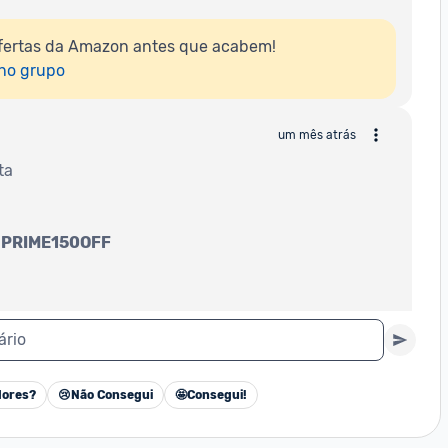
fertas da Amazon antes que acabem!

 no grupo
um mês atrás
ta 
 
PRIME150OFF
ário
ores?
😢
Não Consegui
🤩
Consegui!
Cancelar
um mês atrás
ta 