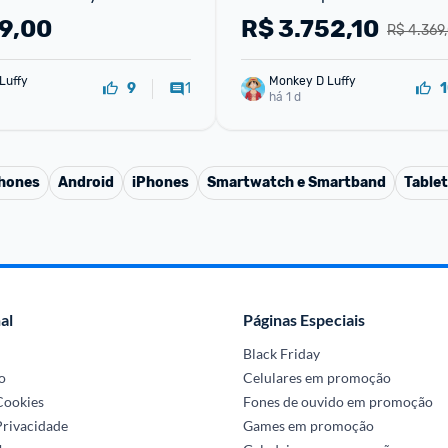
0+12+10 Tela de 6.3
79,00
R$
3.752,10
R$ 4.369
Luffy
Monkey D Luffy
1
9
1
há 1 d
phones
Android
iPhones
Smartwatch e Smartband
Table
al
Páginas Especiais
Black Friday
o
Celulares em promoção
 Cookies
Fones de ouvido em promoção
Privacidade
Games em promoção