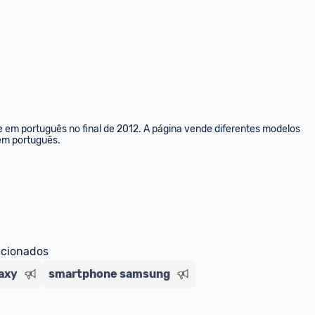
👇​👇​👇​👇​👇​👇​👇​👇​👇​👇​👇​👇​
 segue o cupom 👉​👉​👉​ -
⚠️⚠️⚠️⚠️
0
Responder
e em português no final de 2012. A página vende diferentes modelos 
 em português.
niinja
OFERTA RELÂMPAGO!!!!
⚠️⚠️⚠️⚠️⚠️⚠️⚠️⚠️⚠️
0
Responder
ecionados
axy
smartphone samsung