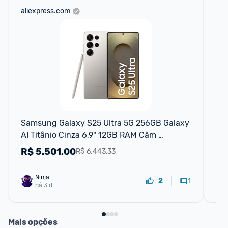
aliexpress.com
am
F
Samsung Galaxy S25 Ultra 5G 256GB Galaxy 
Ce
AI Titânio Cinza 6,9" 12GB RAM Câm 
12
Quádrupla 200+50+10+50MP Bateria 
20
R$
5.501,00
R
R$ 6.443,33
5000mAh
Ninja 
1
2
há 3 d
Mais opções