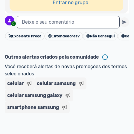
Entrar no grupo
Deixe o seu comentário
0
🚀
Excelente Preço
🧐
Entendedores?
😢
Não Consegui
🤩
Cons
Cancelar
Outros alertas criados pela comunidade
Você receberá alertas de novas promoções dos termos 
selecionados
celular
celular samsung
celular samsung galaxy
smartphone samsung