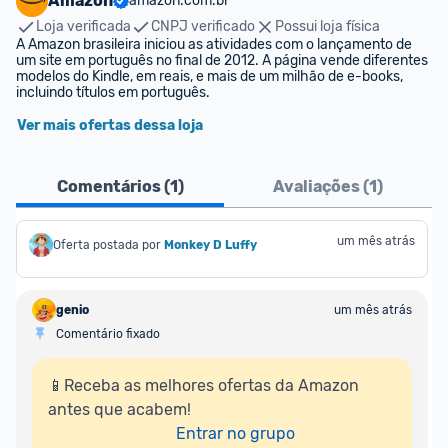
Amazon
amazon.com.br
Loja verificada
CNPJ verificado
Possui loja física
A Amazon brasileira iniciou as atividades com o lançamento de 
um site em português no final de 2012. A página vende diferentes 
modelos do Kindle, em reais, e mais de um milhão de e-books, 
incluindo títulos em português.
Ver mais ofertas dessa loja
Comentários (
1
)
Avaliações (
1
)
um mês atrás
Oferta postada por
Monkey D Luffy
genio
um mês atrás
Comentário fixado
📱Receba as melhores ofertas da Amazon 
antes que acabem!

Entrar no grupo