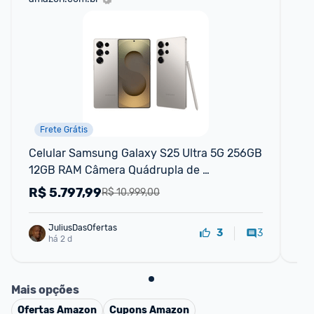
Frete Grátis
Celular Samsung Galaxy S25 Ultra 5G 256GB 
Sm
12GB RAM Câmera Quádrupla de 
25
200+50+10+50 Tela Grande de 6.9" Titânio
R$
5.797,99
R
R$ 10.999,00
JuliusDasOfertas
3
3
há 2 d
Mais opções
Ofertas
Amazon
Cupons
Amazon