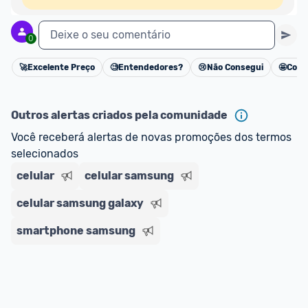
Deixe o seu comentário
0
🚀
Excelente Preço
🧐
Entendedores?
😢
Não Consegui
🤩
Cons
Cancelar
Outros alertas criados pela comunidade
Você receberá alertas de novas promoções dos termos 
selecionados
celular
celular samsung
celular samsung galaxy
smartphone samsung