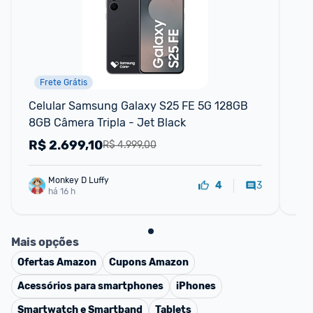
Frete Grátis
Celular Samsung Galaxy S25 FE 5G 128GB 
Sm
8GB Câmera Tripla - Jet Black
Po
Câ
R$
2.699,10
R
R$ 4.999,00
Monkey D Luffy
3
4
há 16 h
Mais opções
Ofertas
Amazon
Cupons
Amazon
Acessórios para smartphones
iPhones
Smartwatch e Smartband
Tablets