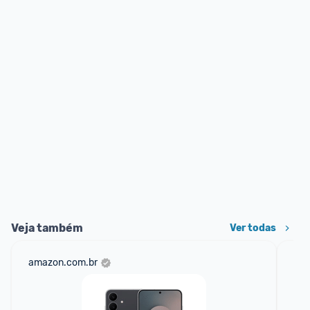
Veja também
Ver todas
amazon.com.br
sho