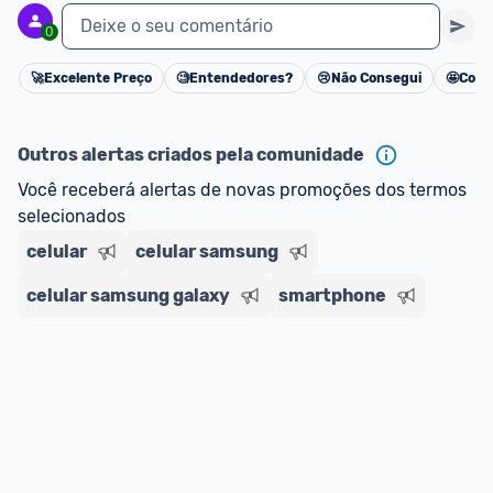
Deixe o seu comentário
0
🚀
Excelente Preço
🧐
Entendedores?
😢
Não Consegui
🤩
Cons
Cancelar
Outros alertas criados pela comunidade
Você receberá alertas de novas promoções dos termos 
selecionados
celular
celular samsung
celular samsung galaxy
smartphone