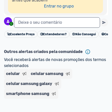
antes que acabem!

Entrar no grupo
Deixe o seu comentário
0
🚀
Excelente Preço
🧐
Entendedores?
😢
Não Consegui
🤩
Cons
Cancelar
Outros alertas criados pela comunidade
Você receberá alertas de novas promoções dos termos 
selecionados
celular
celular samsung
celular samsung galaxy
smartphone samsung