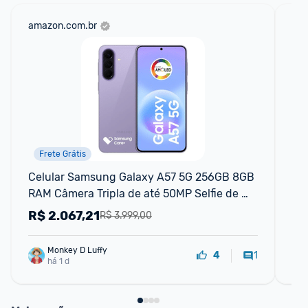
amazon.com.br
ali
Frete Grátis
Celular Samsung Galaxy A57 5G 256GB 8GB 
Sm
RAM Câmera Tripla de até 50MP Selfie de 
8gb
12MP Tela Super AMOLED 6.7" NFC
R$
2.067,21
R
R$ 3.999,00
Monkey D Luffy
1
4
há 1 d