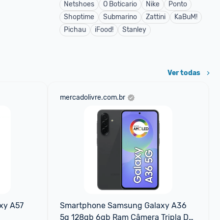
Netshoes
O Boticario
Nike
Ponto
Shoptime
Submarino
Zattini
KaBuM!
Pichau
iFood!
Stanley
Ver todas
mercadolivre.com.br
y A57 
Smartphone Samsung Galaxy A36 
5g 128gb 6gb Ram Câmera Tripla De 