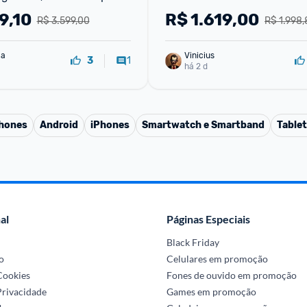
 Ois, Selfie De 12mp
9,10
R$
1.619,00
R$ 3.599,00
R$ 1.998,
ma
Vinicius
1
3
há 2 d
phones
Android
iPhones
Smartwatch e Smartband
Table
al
Páginas Especiais
Black Friday
o
Celulares em promoção
 Cookies
Fones de ouvido em promoção
Privacidade
Games em promoção