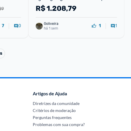
Até 50mp Selfie De 12mp Ip67 Super 
R$
1.208,79
89
Amoled 6.7'' Nfc Re
Goliveira
0
1
7
1
há 1 sem
ts
Artigos de Ajuda
Diretrizes da comunidade
Critérios de moderação
Perguntas frequentes
Problemas com sua compra?