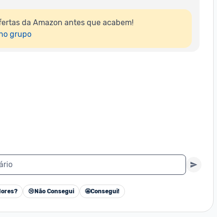
fertas da Amazon antes que acabem!

 no grupo
ário
ores?
😢
Não Consegui
🤩
Consegui!
Cancelar