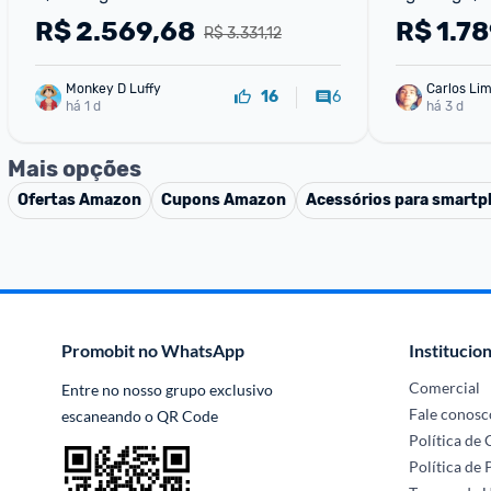
RAM Câmera 50MP Samsung
De Até 50mp
R$
2.569,68
R$
1.78
R$ 3.331,12
Monkey D Luffy
Carlos Li
6
16
há 1 d
há 3 d
Mais opções
Ofertas
Amazon
Cupons
Amazon
Acessórios para smart
Promobit no WhatsApp
Institucion
Comercial
Entre no nosso grupo exclusivo 
Fale conosc
escaneando o QR Code
Política de
Política de 