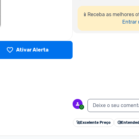
📱Receba as melhores o
Entrar
Ativar Alerta
Deixe o seu coment
0
🚀
Excelente Preço
🧐
Entended