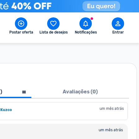
Postar oferta
Lista de desejos
Notificações
Entrar
1
)
Avaliações (
0
)
um mês atrás
 Kuzco
um mês atrás