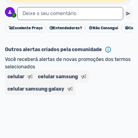
Deixe o seu comentário
0
🚀
Excelente Preço
🧐
Entendedores?
😢
Não Consegui
🤩
Cons
Cancelar
Outros alertas criados pela comunidade
Você receberá alertas de novas promoções dos termos 
selecionados
celular
celular samsung
celular samsung galaxy