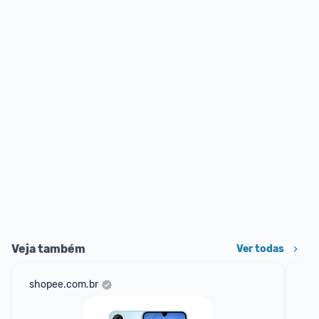
Veja também
Ver todas
shopee.com.br
am