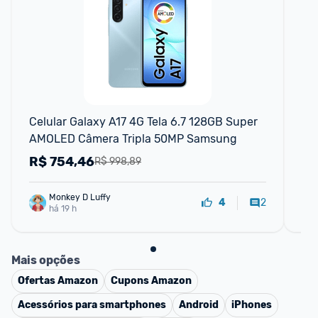
F
Celular Galaxy A17 4G Tela 6.7 128GB Super 
Ce
AMOLED Câmera Tripla 50MP Samsung
12
20
R$
754,46
R
R$ 998,89
Monkey D Luffy
2
4
há 19 h
Mais opções
Ofertas
Amazon
Cupons
Amazon
Acessórios para smartphones
Android
iPhones