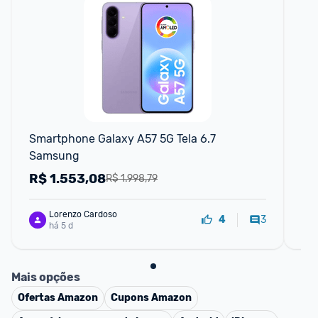
Smartphone Galaxy A57 5G Tela 6.7 
Sm
Samsung
8G
R$
1.553,08
R
R$ 1.998,79
Lorenzo Cardoso
3
4
há 5 d
Mais opções
Ofertas
Amazon
Cupons
Amazon