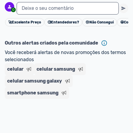
Deixe o seu comentário
0
🚀
Excelente Preço
🧐
Entendedores?
😢
Não Consegui
🤩
Cons
Cancelar
Outros alertas criados pela comunidade
Você receberá alertas de novas promoções dos termos 
selecionados
celular
celular samsung
celular samsung galaxy
smartphone samsung