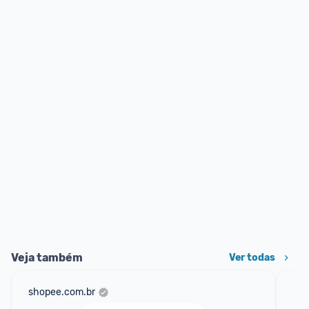
Veja também
Ver todas
shopee.com.br
ali