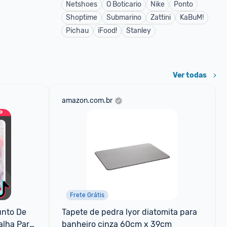
Netshoes
O Boticario
Nike
Ponto
Shoptime
Submarino
Zattini
KaBuM!
Pichau
iFood!
Stanley
Ver todas
amazon.com.br
Frete Grátis
nto De 
Tapete de pedra lyor diatomita para 
lha Para 
banheiro cinza 60cm x 39cm