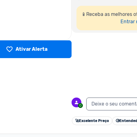
📱Receba as melhores o
Entrar
Ativar Alerta
Deixe o seu coment
0
🚀
Excelente Preço
🧐
Entended