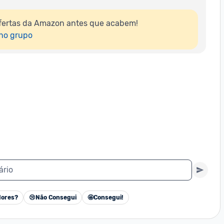
fertas da Amazon antes que acabem!

 no grupo
ário
ores?
😢
Não Consegui
🤩
Consegui!
Cancelar