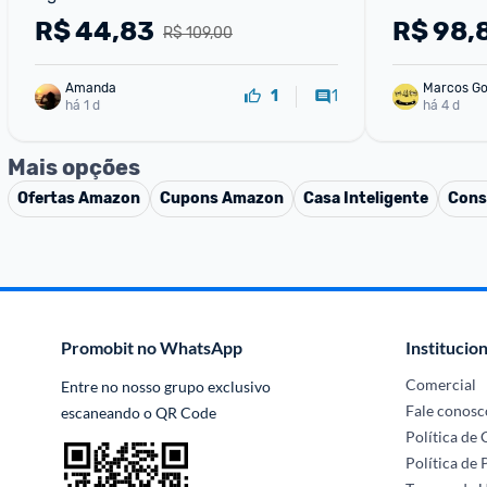
Cozinha Parede Luxo Chuveirinho 2 
R$
44,83
R$
98,
R$ 109,00
Modos De Jatos A Mais Vendida 
Prateado
Amanda
Marcos G
1
1
há 1 d
há 4 d
Mais opções
Ofertas
Amazon
Cupons
Amazon
Casa Inteligente
Cons
Promobit no WhatsApp
Institucion
Comercial
Entre no nosso grupo exclusivo 
Fale conosc
escaneando o QR Code
Política de
Política de 