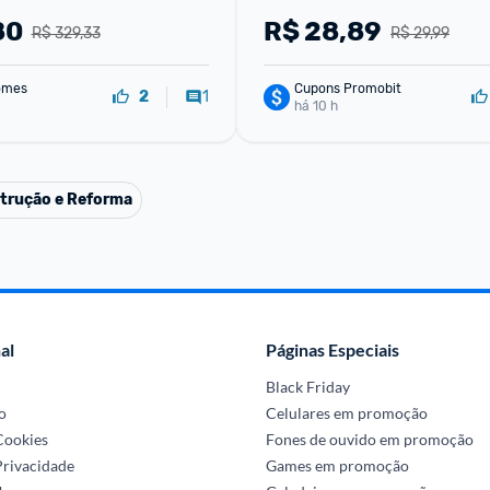
Adultos Banho De S...
80
R$
28,89
R$ 329,33
R$ 29,99
omes
Cupons Promobit
1
2
há 10 h
trução e Reforma
al
Páginas Especiais
Black Friday
o
Celulares em promoção
 Cookies
Fones de ouvido em promoção
Privacidade
Games em promoção