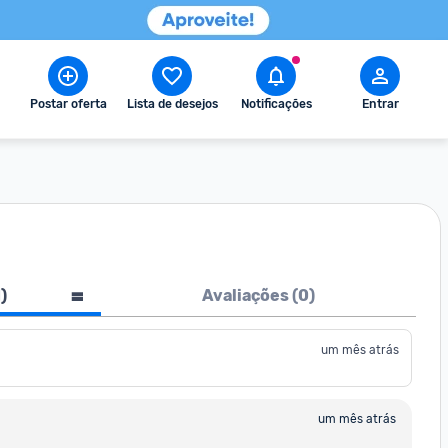
Postar oferta
Lista de desejos
Notificações
Entrar
1
)
Avaliações (
0
)
um mês atrás
um mês atrás