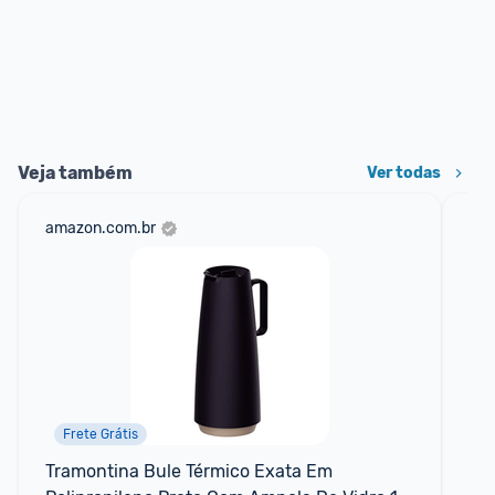
Veja também
Ver todas
amazon.com.br
sho
Frete Grátis
Tramontina Bule Térmico Exata Em 
Ca