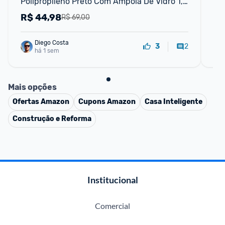
Polipropileno Preto Com Ampola De Vidro 1,0 
Co
L
Zer
R$
44,98
R
R$ 69,00
Diego Costa
2
3
há 1 sem
Mais opções
Ofertas
Amazon
Cupons
Amazon
Casa Inteligente
Construção e Reforma
Institucional
Comercial