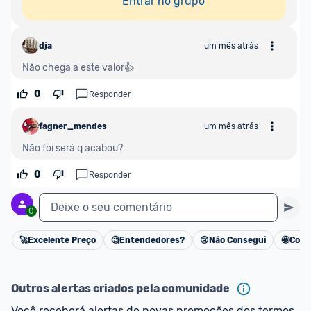
Entrar no grupo
dja
um mês atrás
Não chega a este valor👍
0
Responder
fagner_mendes
um mês atrás
Não foi será q acabou?
0
Responder
Deixe o seu comentário
0
🚀
Excelente Preço
🧐
Entendedores?
😢
Não Consegui
🤩
Cons
Cancelar
Outros alertas criados pela comunidade
Você receberá alertas de novas promoções dos termos 