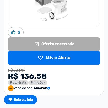
2
Oferta encerrada
Ativar Alerta
R$ 783,11
R$ 136,58
Frete Grátis
Prime Day
Vendido por:
Amazon
Sobre a loja