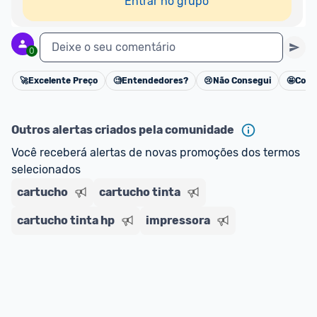
Entrar no grupo
Deixe o seu comentário
0
🚀
Excelente Preço
🧐
Entendedores?
😢
Não Consegui
🤩
Cons
Cancelar
Outros alertas criados pela comunidade
Você receberá alertas de novas promoções dos termos 
selecionados
cartucho
cartucho tinta
cartucho tinta hp
impressora