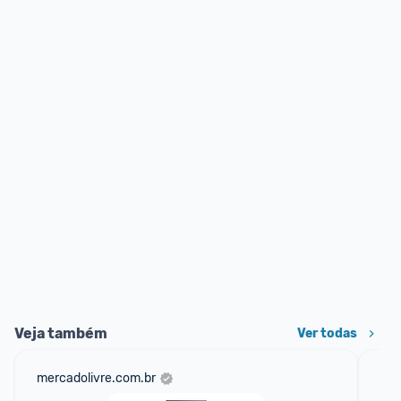
Veja também
Ver todas
mercadolivre.com.br
sho