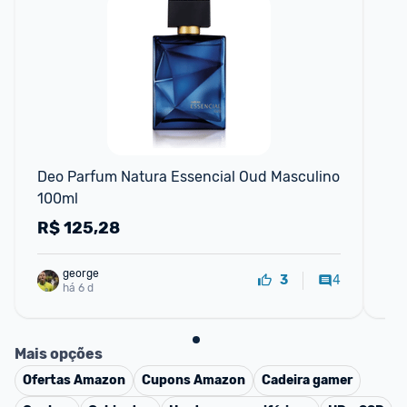
📱
Deo Parfum Natura Essencial Oud Masculino 
Es
100ml
R$
125,28
R
george
4
3
há 6 d
Mais opções
Ofertas
Amazon
Cupons
Amazon
Cadeira gamer