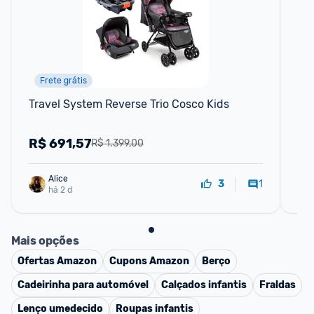
Frete grátis
F
Travel System Reverse Trio Cosco Kids
Cad
Ci
R$
691,57
R
R$ 1.399,00
Alice
1
3
há 2 d
Mais opções
Ofertas
Amazon
Cupons
Amazon
Berço
Cadeirinha para automóvel
Calçados infantis
Fraldas
Lenço umedecido
Roupas infantis