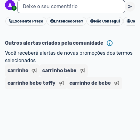
Deixe o seu comentário
0
🚀
Excelente Preço
🧐
Entendedores?
😢
Não Consegui
🤩
Cons
Cancelar
Outros alertas criados pela comunidade
Você receberá alertas de novas promoções dos termos 
selecionados
carrinho
carrinho bebe
carrinho bebe toffy
carrinho de bebe