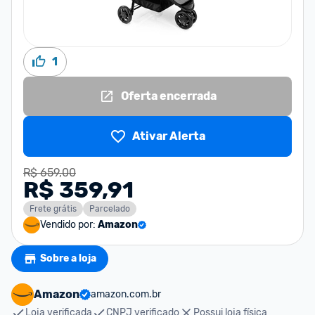
1
Oferta encerrada
Ativar Alerta
R$ 659,00
R$ 359,91
Frete grátis
Parcelado
Vendido por:
Amazon
Sobre a loja
Amazon
amazon.com.br
Loja verificada
CNPJ verificado
Possui loja física