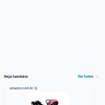
Veja também
Ver todas
amazon.com.br
mer