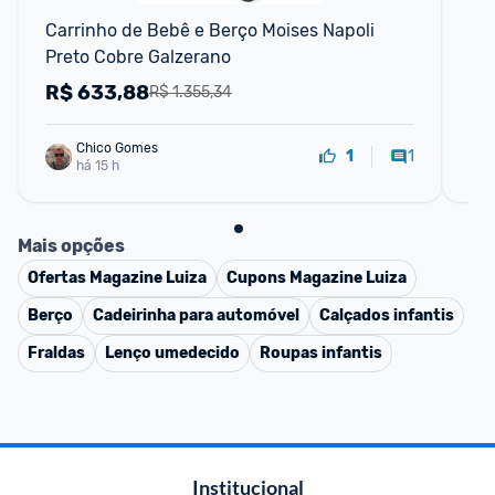
Carrinho de Bebê e Berço Moises Napoli 
Car
Preto Cobre Galzerano
Ga
R$
633,88
R
R$ 1.355,34
Chico Gomes
1
1
há 15 h
Mais opções
Ofertas
Magazine Luiza
Cupons
Magazine Luiza
Berço
Cadeirinha para automóvel
Calçados infantis
Fraldas
Lenço umedecido
Roupas infantis
Institucional