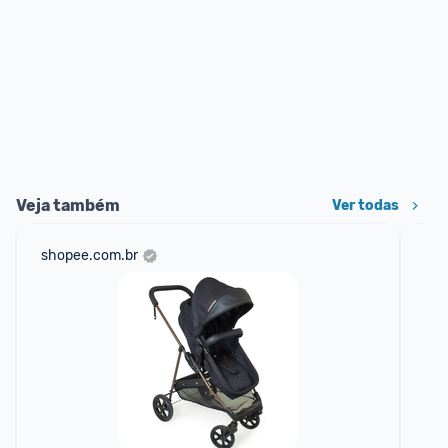
Veja também
Ver todas
shopee.com.br
am
F