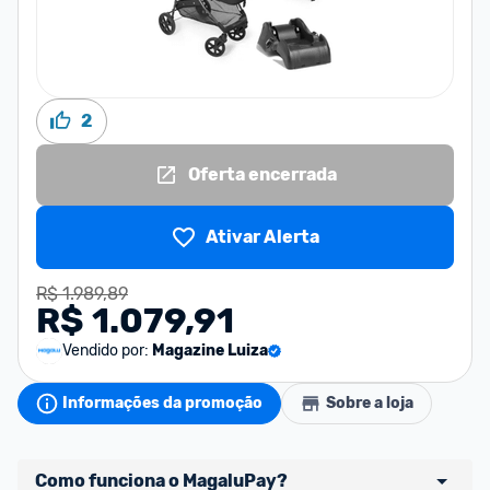
2
Oferta encerrada
Ativar Alerta
R$ 1.989,89
R$ 1.079,91
Vendido por:
Magazine Luiza
Informações da promoção
Sobre a loja
Como funciona o MagaluPay?