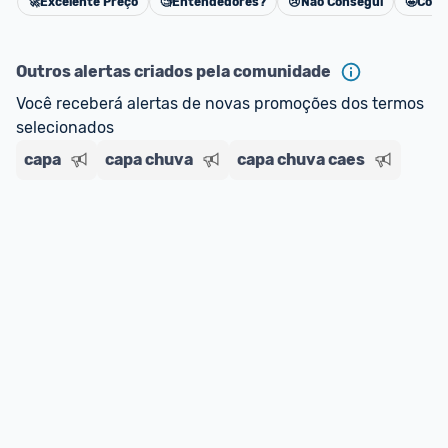
🚀
Excelente Preço
🧐
Entendedores?
😢
Não Consegui
🤩
Cons
Cancelar
*Atualizado em Agosto/2024
Outros alertas criados pela comunidade
Você receberá alertas de novas promoções dos termos 
selecionados
capa
capa chuva
capa chuva caes