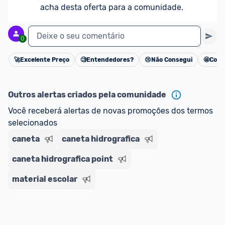
acha desta oferta para a comunidade.
Deixe o seu comentário
0
🚀
Excelente Preço
🧐
Entendedores?
😢
Não Consegui
🤩
Cons
Cancelar
Outros alertas criados pela comunidade
Você receberá alertas de novas promoções dos termos 
selecionados
caneta
caneta hidrografica
caneta hidrografica point
material escolar