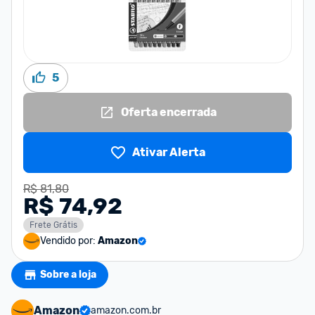
5
Oferta encerrada
Ativar Alerta
R$ 81,80
R$ 74,92
Frete Grátis
Vendido por:
Amazon
Sobre a loja
Amazon
amazon.com.br