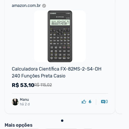
amazon.com.br
am
Calculadora Científica FX-82MS-2-S4-DH 
Ca
240 Funções Preta Casio
R$
53,10
R
R$ 115,02
Manu
0
6
há 2 d
Mais opções