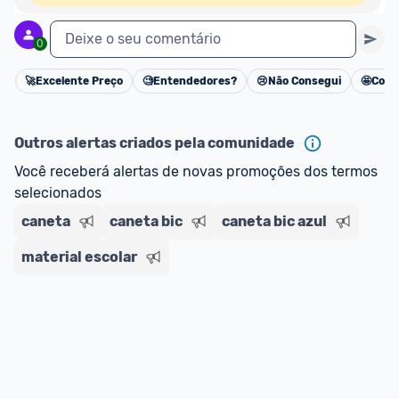
Deixe o seu comentário
0
🚀
Excelente Preço
🧐
Entendedores?
😢
Não Consegui
🤩
Cons
Cancelar
Outros alertas criados pela comunidade
Você receberá alertas de novas promoções dos termos 
selecionados
caneta
caneta bic
caneta bic azul
material escolar