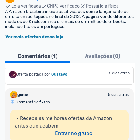
Loja verificada
CNPJ verificado
Possui loja física
A Amazon brasileira iniciou as atividades com o lançamento de 
um site em português no final de 2012. A página vende diferentes 
modelos do Kindle, em reais, e mais de um milhão de e-books, 
incluindo títulos em português.
Ver mais ofertas dessa loja
Comentários (
1
)
Avaliações (
0
)
5 dias atrás
Oferta postada por
Gustavo
genio
5 dias atrás
Comentário fixado
📱Receba as melhores ofertas da Amazon 
antes que acabem!

Entrar no grupo