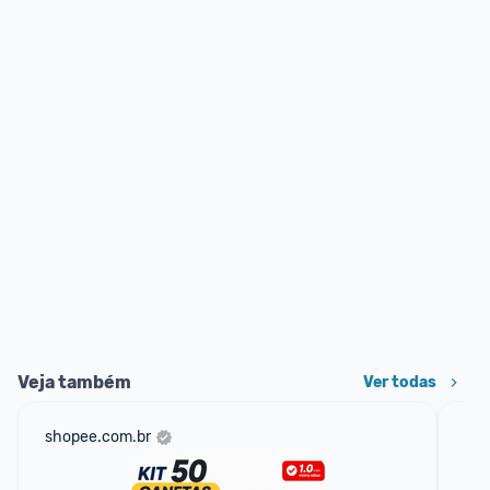
Veja também
Ver todas
shopee.com.br
mer