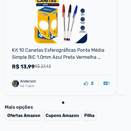
P
Kit 10 Canetas Esferográficas Ponta Média 
Co
Simple BiC 1.0mm Azul Preta Vermelha 
Escolar Escritório
R$
13,99
R
R$ 27,43
Anderson
1
2
há 1 sem
Mais opções
Ofertas
Amazon
Cupons
Amazon
Pilha