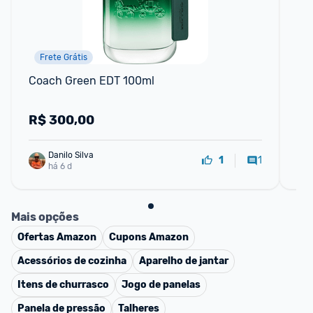
Frete Grátis
Coach Green EDT 100ml
Pe
R$
300,00
R
Danilo Silva
1
1
há 6 d
Mais opções
Ofertas
Amazon
Cupons
Amazon
Acessórios de cozinha
Aparelho de jantar
Itens de churrasco
Jogo de panelas
Panela de pressão
Talheres