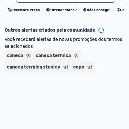
🚀
Excelente Preço
🧐
Entendedores?
😢
Não Consegui
🤩
Cons
Cancelar
Outros alertas criados pela comunidade
Você receberá alertas de novas promoções dos termos 
selecionados
caneca
caneca termica
caneca termica stanley
copo