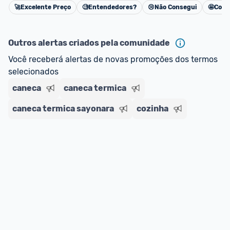
🚀
Excelente Preço
🧐
Entendedores?
😢
Não Consegui
🤩
Cons
oferta do Promobit
, ou de um vendedor 
Oficial 
Cancelar
ou MercadoLíder Platinum.
Outros alertas criados pela comunidade
E lembre-se:
 você sempre pode contar ajuda da 
Você receberá alertas de novas promoções dos termos 
comunidade para tirar dúvidas ou acionar os 
selecionados
nossos Admins marcando 
@admin
 em um 
comentário ou através do 
Fale com o Promobit.
caneca
caneca termica
caneca termica sayonara
cozinha