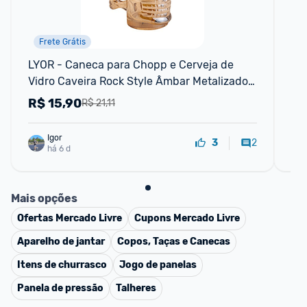
Frete Grátis
LYOR - Caneca para Chopp e Cerveja de 
Can
Vidro Caveira Rock Style Âmbar Metalizado 
Por
510ml
R$
15,90
R
R$ 21,11
Igor
2
3
há 6 d
Mais opções
Ofertas
Mercado Livre
Cupons
Mercado Livre
Aparelho de jantar
Copos, Taças e Canecas
Itens de churrasco
Jogo de panelas
Panela de pressão
Talheres