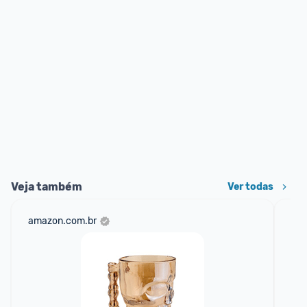
Veja também
Ver todas
amazon.com.br
sho