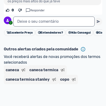
os preços mais altos do que já teve
0
Responder
Deixe o seu comentário
0
🚀
Excelente Preço
🧐
Entendedores?
😢
Não Consegui
🤩
Cons
Cancelar
Outros alertas criados pela comunidade
Você receberá alertas de novas promoções dos termos 
selecionados
caneca
caneca termica
caneca termica stanley
copo