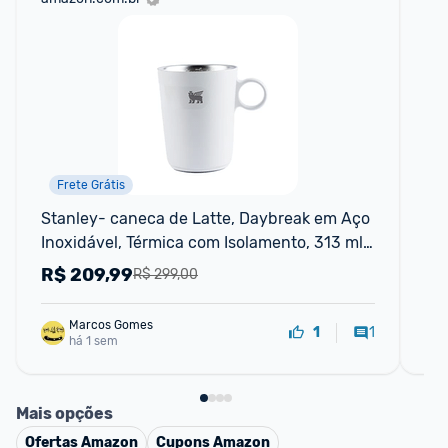
Frete Grátis
Stanley- caneca de Latte, Daybreak em Aço 
Ca
Inoxidável, Térmica com Isolamento, 313 ml, 
V8
Palestone
De
R$
209,99
R
R$ 299,00
Marcos Gomes
1
1
há 1 sem
Mais opções
Ofertas
Amazon
Cupons
Amazon