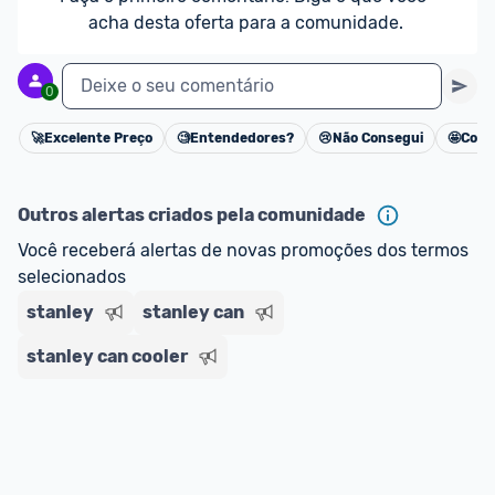
acha desta oferta para a comunidade.
Deixe o seu comentário
0
🚀
Excelente Preço
🧐
Entendedores?
😢
Não Consegui
🤩
Cons
Cancelar
Outros alertas criados pela comunidade
Você receberá alertas de novas promoções dos termos 
selecionados
stanley
stanley can
stanley can cooler