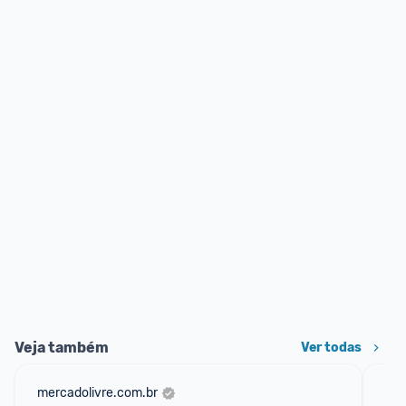
Veja também
Ver todas
mercadolivre.com.br
sho