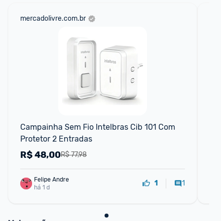
mercadolivre.com.br
am
F
Campainha Sem Fio Intelbras Cib 101 Com 
Ca
Protetor 2 Entradas
Br
R$
48,00
R
R$ 77,98
Felipe Andre
1
1
há 1 d