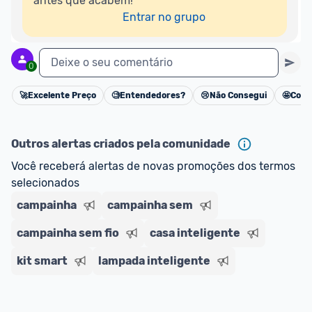
antes que acabem!

Entrar no grupo
Deixe o seu comentário
0
🚀
Excelente Preço
🧐
Entendedores?
😢
Não Consegui
🤩
Cons
Cancelar
Outros alertas criados pela comunidade
Você receberá alertas de novas promoções dos termos 
selecionados
campainha
campainha sem
campainha sem fio
casa inteligente
kit smart
lampada inteligente