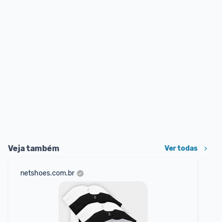
Veja também
Ver todas
netshoes.com.br
mer