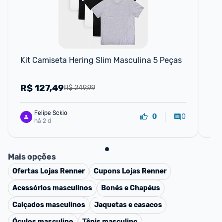
P
Kit Camiseta Hering Slim Masculina 5 Peças
Cam
R$
127,49
R
R$ 249,99
Felipe Sckio
0
0
há 2 d
Mais opções
Ofertas
Lojas Renner
Cupons
Lojas Renner
Acessórios masculinos
Bonés e Chapéus
Calçados masculinos
Jaquetas e casacos
Óculos masculino
Tênis masculino