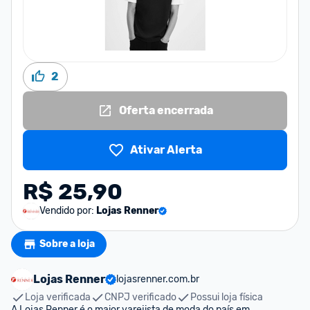
2
Oferta encerrada
Ativar Alerta
R$ 25,90
Vendido por:
Lojas Renner
Sobre a loja
Lojas Renner
lojasrenner.com.br
Loja verificada
CNPJ verificado
Possui loja física
A Lojas Renner é o maior varejista de moda do país em 