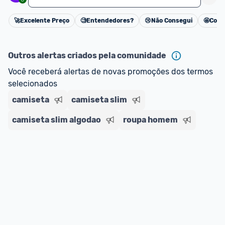
🚀
Excelente Preço
🧐
Entendedores?
😢
Não Consegui
🤩
Cons
Cancelar
Outros alertas criados pela comunidade
Você receberá alertas de novas promoções dos termos 
selecionados
camiseta
camiseta slim
camiseta slim algodao
roupa homem