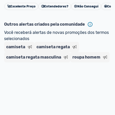
🚀
Excelente Preço
🧐
Entendedores?
😢
Não Consegui
🤩
Cons
Cancelar
Outros alertas criados pela comunidade
Você receberá alertas de novas promoções dos termos 
selecionados
camiseta
camiseta regata
camiseta regata masculina
roupa homem