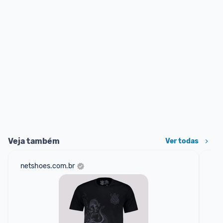
Veja também
Ver todas
netshoes.com.br
mer