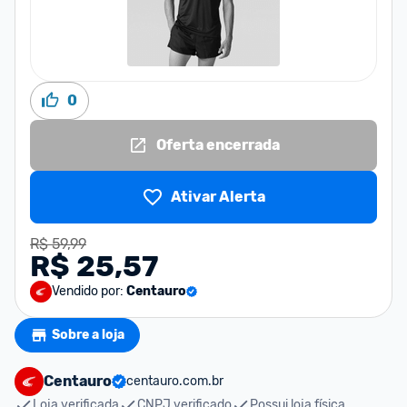
0
Oferta encerrada
Ativar Alerta
R$ 59,99
R$ 25,57
Vendido por:
Centauro
Sobre a loja
Centauro
centauro.com.br
Loja verificada
CNPJ verificado
Possui loja física