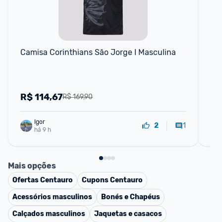
P
Camisa Corinthians São Jorge I Masculina
Cam
R$
114,67
R
R$ 169,90
Igor
1
2
há 9 h
Mais opções
Ofertas
Centauro
Cupons
Centauro
Acessórios masculinos
Bonés e Chapéus
Calçados masculinos
Jaquetas e casacos