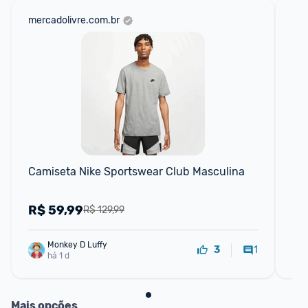
mercadolivre.com.br
net
Camiseta Nike Sportswear Club Masculina
Ca
R$
59,99
R
R$ 129,99
Monkey D Luffy
1
3
há 1 d
Mais opções