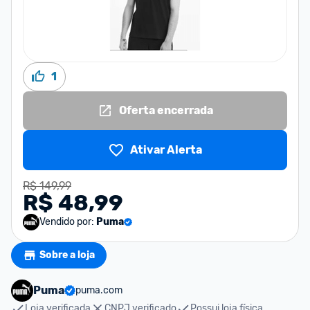
1
Oferta encerrada
Ativar Alerta
R$ 149,99
R$ 48,99
Vendido por:
Puma
Sobre a loja
Puma
puma.com
Loja verificada
CNPJ verificado
Possui loja física