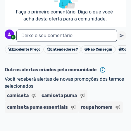
Faça o primeiro comentário! Diga o que você 
acha desta oferta para a comunidade.
Deixe o seu comentário
0
🚀
Excelente Preço
🧐
Entendedores?
😢
Não Consegui
🤩
Cons
Cancelar
Outros alertas criados pela comunidade
Você receberá alertas de novas promoções dos termos 
selecionados
camiseta
camiseta puma
camiseta puma essentials
roupa homem