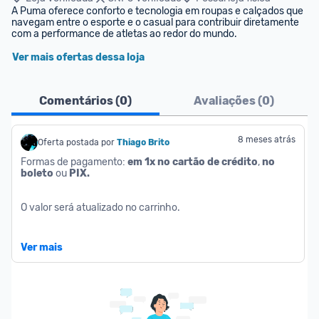
A Puma oferece conforto e tecnologia em roupas e calçados que 
navegam entre o esporte e o casual para contribuir diretamente 
com a performance de atletas ao redor do mundo.
Ver mais ofertas dessa loja
Comentários (
0
)
Avaliações (
0
)
8 meses atrás
Oferta postada por
Thiago Brito
Formas de pagamento: 
em 1x no cartão de crédito
, 
no 
boleto
 ou 
PIX.
O valor será atualizado no carrinho.
Tamanhos:
 ‎M
Ver mais