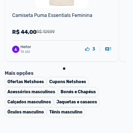
Camiseta Puma Essentials Feminina
Ca
R$
44,00
R
R$ 109,99
Heitor
1
3
16 abr
Mais opções
Ofertas
Netshoes
Cupons
Netshoes
Acessórios masculinos
Bonés e Chapéus
Calçados masculinos
Jaquetas e casacos
Óculos masculino
Tênis masculino