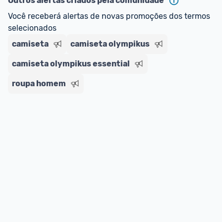
Outros alertas criados pela comunidade
regras do cartão N Card, 
clique aqui
.
Você receberá alertas de novas promoções dos termos 
Entrega Expressa
: A partir de 2 dias úteis.* 
selecionados
*Confira 
aqui
 as regras e condições!
camiseta
camiseta olympikus
camiseta olympikus essential
roupa homem