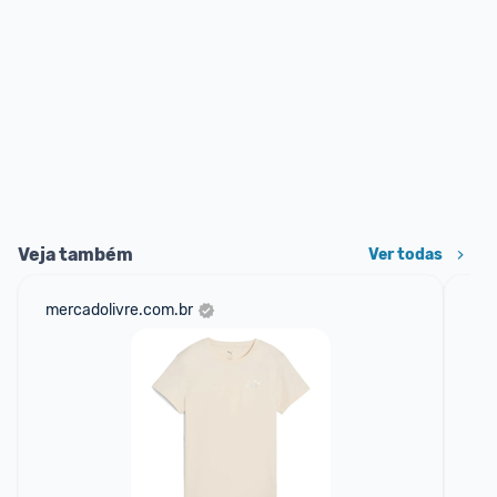
Veja também
Ver todas
mercadolivre.com.br
net